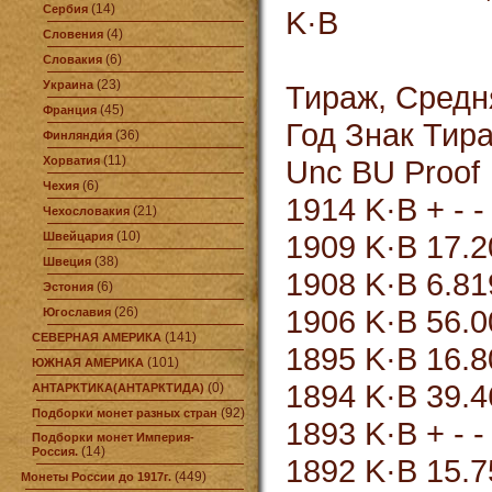
(14)
Сербия
K·B
(4)
Словения
(6)
Словакия
(23)
Украина
Тираж, Средн
(45)
Франция
Год Знак Тир
(36)
Финляндия
(11)
Хорватия
Unc BU Proof
(6)
Чехия
1914 K·B + - - 
(21)
Чехословакия
(10)
1909 K·B 17.20
Швейцария
(38)
Швеция
1908 K·B 6.819
(6)
Эстония
1906 K·B 56.00
(26)
Югославия
(141)
СЕВЕРНАЯ АМЕРИКА
1895 K·B 16.80
(101)
ЮЖНАЯ АМЕРИКА
1894 K·B 39.46
(0)
АНТАРКТИКА(АНТАРКТИДА)
(92)
Подборки монет разных стран
1893 K·B + - -
Подборки монет Империя-
(14)
Россия.
1892 K·B 15.75
(449)
Монеты России до 1917г.