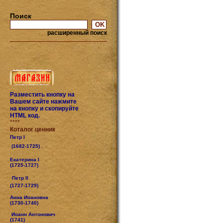
Поиск
расширенный поиск
Разместить кнопку на
Вашем сайте нажмите
на кнопку и скопируйте
HTML код.
****
Коталог ценник
Петр I
(1682-1725) .
Екатерина I
(1725-1727)
Петр II
(1727-1729)
Анна Иоановна
(1730-1740)
Иоанн Антонович
(1741)