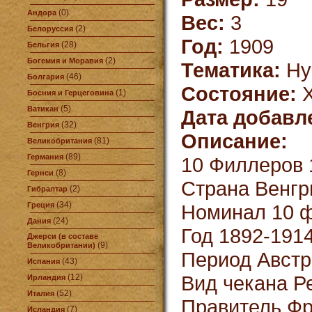
(0)
Андора
Вес:
3
(2)
Белоруссия
Год:
1909
(28)
Бельгия
(2)
Богемия и Моравия
Тематика:
Ну
(46)
Болгария
Состояние:
X
(1)
Босния и Герцеговина
(5)
Ватикан
Дата добавл
(32)
Венгрия
Описание:
(81)
Великобритания
(89)
Германия
10 Филлеров 
(8)
Гернси
Страна Венгр
(2)
Гибралтар
(34)
Греция
Номинал 10 
(24)
Дания
Год 1892-191
Джерси (в составе
(9)
Великобритании)
Период Австро
(43)
Испания
Вид чекана Р
(12)
Ирландия
(52)
Италия
Правитель Фр
(7)
Исландия