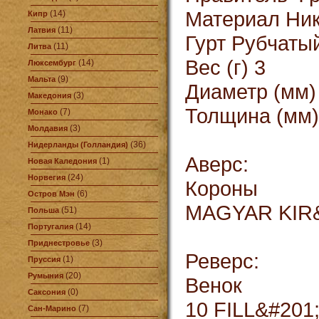
Материал Ни
(14)
Кипр
(11)
Латвия
Гурт Рубчаты
(11)
Литва
Вес (г) 3
(14)
Люксембург
(9)
Мальта
Диаметр (мм)
(3)
Македония
Толщина (мм)
(7)
Монако
(3)
Молдавия
(36)
Нидерланды (Голландия)
Аверс:
(1)
Новая Каледония
(24)
Норвегия
Короны
(6)
Остров Мэн
MAGYAR KIR&
(51)
Польша
(14)
Португалия
(3)
Приднестровье
Реверс:
(1)
Пруссия
(20)
Румыния
Венок
(0)
Саксония
10 FILL&#201
(7)
Сан-Марино