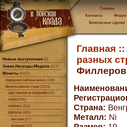
Главная
Контакты
Форум
Безопасные сделки
Главная :
разных ст
Новые поступления
(0)
Знаки,Награды,Медали
(217)
Филлеров 
Монеты
(4757)
(116)
Заводские наборы монет.
Наименован
(2151)
Монеты разных стран
(41)
АВСТРАЛИЯ И ОКЕАНИЯ
Регистрацио
(536)
АЗИЯ
Страна:
Венг
(231)
АФРИКА
(995)
ЕВРОПА
Металл:
Ni
(27)
Австрия
Размер:
19
(10)
Албания