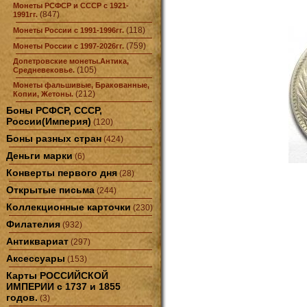
Монеты РСФСР и СССР с 1921-
(847)
1991гг.
(118)
Монеты России с 1991-1996гг.
(759)
Монеты России с 1997-2026гг.
Допетровские монеты.Антика,
(105)
Средневековье.
Монеты фальшивые, Бракованные,
(212)
Копии, Жетоны.
Боны РСФСР, СССР,
России(Империя)
(120)
Боны разных стран
(424)
Деньги марки
(6)
Конверты первого дня
(28)
Открытые письма
(244)
Коллекционные карточки
(230)
Филателия
(932)
Антиквариат
(297)
Аксессуары
(153)
Карты РОССИЙСКОЙ
ИМПЕРИИ с 1737 и 1855
годов.
(3)