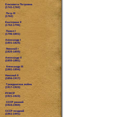
Елизавета Петровна
(1741-1762)
Петр III
(1762)
Екатерина II
(1762-1796)
Павел I
(1796-1801)
Александр I
(1801-1825)
Николай I
(1825-1855)
Александр II
(1855-1881)
Александр III
(1881-1894)
Николай II
(1894-1917)
Гражданская война
(1917-1923)
РСФСР
(1921-1923)
СССР ранний
(1924-1960)
СССР поздний
(1961-1991)