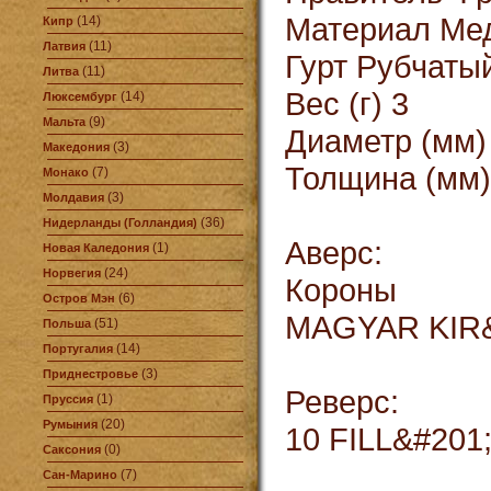
Материал Ме
(14)
Кипр
(11)
Латвия
Гурт Рубчаты
(11)
Литва
Вес (г) 3
(14)
Люксембург
(9)
Мальта
Диаметр (мм)
(3)
Македония
Толщина (мм)
(7)
Монако
(3)
Молдавия
(36)
Нидерланды (Голландия)
Аверс:
(1)
Новая Каледония
(24)
Норвегия
Короны
(6)
Остров Мэн
MAGYAR KIR&
(51)
Польша
(14)
Португалия
(3)
Приднестровье
Реверс:
(1)
Пруссия
(20)
Румыния
10 FILL&#201
(0)
Саксония
(7)
Сан-Марино