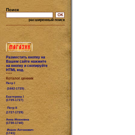
Поиск
расширенный поиск
Разместить кнопку на
Вашем сайте нажмите
на кнопку и скопируйте
HTML код.
****
Коталог ценник
Петр I
(1682-1725) .
Екатерина I
(1725-1727)
Петр II
(1727-1729)
Анна Иоановна
(1730-1740)
Иоанн Антонович
(1741)