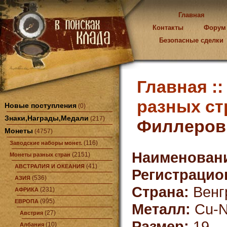
Главная
Контакты
Форум
Безопасные сделки
Главная :
разных ст
Новые поступления
(0)
Знаки,Награды,Медали
(217)
Филлеров 
Монеты
(4757)
(116)
Заводские наборы монет.
Наименован
(2151)
Монеты разных стран
(41)
АВСТРАЛИЯ И ОКЕАНИЯ
Регистрацио
(536)
АЗИЯ
Страна:
Венг
(231)
АФРИКА
(995)
ЕВРОПА
Металл:
Cu-N
(27)
Австрия
Размер:
19
(10)
Албания