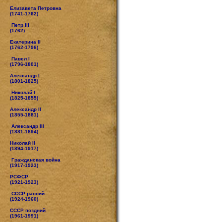
Елизавета Петровна
(1741-1762)
Петр III
(1762)
Екатерина II
(1762-1796)
Павел I
(1796-1801)
Александр I
(1801-1825)
Николай I
(1825-1855)
Александр II
(1855-1881)
Александр III
(1881-1894)
Николай II
(1894-1917)
Гражданская война
(1917-1923)
РСФСР
(1921-1923)
СССР ранний
(1924-1960)
СССР поздний
(1961-1991)