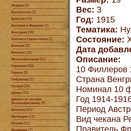
(0)
Андора
Вес:
3
(2)
Белоруссия
Год:
1915
(28)
Бельгия
(2)
Богемия и Моравия
Тематика:
Ну
(46)
Болгария
Состояние:
X
(1)
Босния и Герцеговина
(5)
Ватикан
Дата добавл
(32)
Венгрия
Описание:
(81)
Великобритания
(89)
Германия
10 Филлеров 
(8)
Гернси
Страна Венгр
(2)
Гибралтар
(34)
Греция
Номинал 10 
(24)
Дания
Год 1914-191
Джерси (в составе
(9)
Великобритании)
Период Австро
(43)
Испания
Вид чекана Р
(12)
Ирландия
(52)
Италия
Правитель Фр
(7)
Исландия