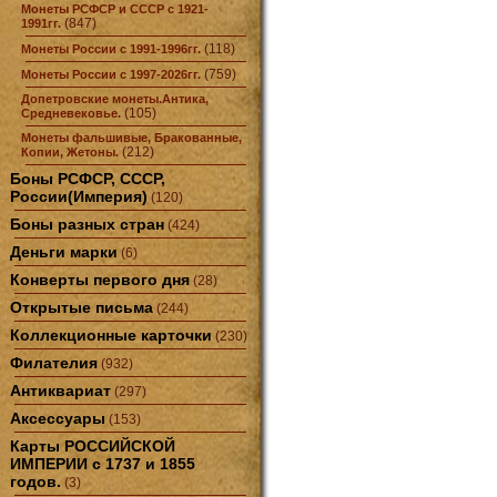
Монеты РСФСР и СССР с 1921-
(847)
1991гг.
(118)
Монеты России с 1991-1996гг.
(759)
Монеты России с 1997-2026гг.
Допетровские монеты.Антика,
(105)
Средневековье.
Монеты фальшивые, Бракованные,
(212)
Копии, Жетоны.
Боны РСФСР, СССР,
России(Империя)
(120)
Боны разных стран
(424)
Деньги марки
(6)
Конверты первого дня
(28)
Открытые письма
(244)
Коллекционные карточки
(230)
Филателия
(932)
Антиквариат
(297)
Аксессуары
(153)
Карты РОССИЙСКОЙ
ИМПЕРИИ с 1737 и 1855
годов.
(3)