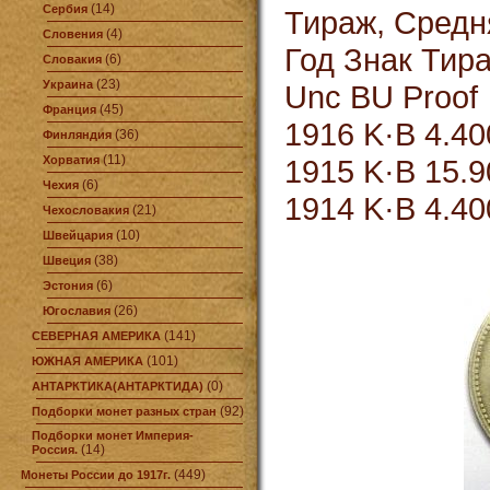
(14)
Сербия
Тираж, Средн
(4)
Словения
Год Знак Тир
(6)
Словакия
(23)
Украина
Unc BU Proof
(45)
Франция
1916 K·B 4.400
(36)
Финляндия
(11)
Хорватия
1915 K·B 15.9
(6)
Чехия
1914 K·B 4.400
(21)
Чехословакия
(10)
Швейцария
(38)
Швеция
(6)
Эстония
(26)
Югославия
(141)
СЕВЕРНАЯ АМЕРИКА
(101)
ЮЖНАЯ АМЕРИКА
(0)
АНТАРКТИКА(АНТАРКТИДА)
(92)
Подборки монет разных стран
Подборки монет Империя-
(14)
Россия.
(449)
Монеты России до 1917г.