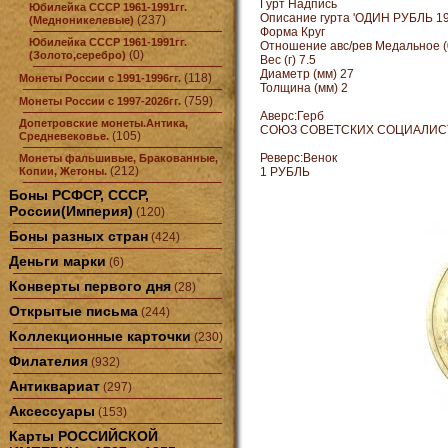
Гурт Надпись
Юбилейка СССР 1961-1991гг.
Описание гурта 'ОДИН РУБЛЬ 199
(237)
(Медноникелевые)
Форма Круг
Юбилейка СССР 1961-1991гг.
Отношение авс/рев Медальное (
(0)
(Золото,серебро)
Вес (г) 7.5
Диаметр (мм) 27
(118)
Монеты России с 1991-1996гг.
Толщина (мм) 2
(759)
Монеты России с 1997-2026гг.
Аверс:Герб
Допетровские монеты.Антика,
СОЮЗ СОВЕТСКИХ СОЦИАЛИС
(105)
Средневековье.
Реверс:Венок
Монеты фальшивые, Бракованные,
(212)
Копии, Жетоны.
1 РУБЛЬ
Боны РСФСР, СССР,
России(Империя)
(120)
Боны разных стран
(424)
Деньги марки
(6)
Конверты первого дня
(28)
Открытые письма
(244)
Коллекционные карточки
(230)
Филателия
(932)
Антиквариат
(297)
Аксессуары
(153)
Карты РОССИЙСКОЙ