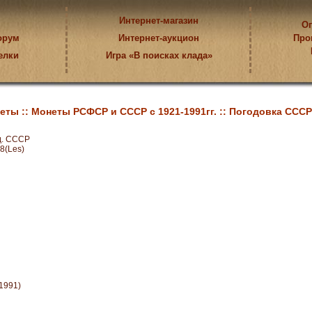
Интернет-магазин
Оп
орум
Интернет-аукцион
Про
елки
Игра «В поисках клада»
еты ::
Монеты РСФСР и СССР с 1921-1991гг. ::
Погодовка СССР с
д. СССР
8(Les)
1991)