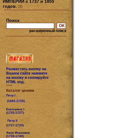
ИМПЕРИИ с 1737 и 1855
годов.
(3)
Поиск
расширенный поиск
Разместить кнопку на
Вашем сайте нажмите
на кнопку и скопируйте
HTML код.
****
Коталог ценник
Петр I
(1682-1725) .
Екатерина I
(1725-1727)
Петр II
(1727-1729)
Анна Иоановна
(1730-1740)