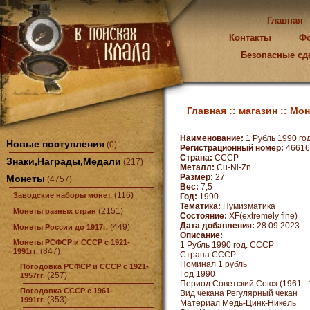
Главная
Контакты
Ф
Безопасные сд
Главная ::
магазин ::
Мон
Наименование:
1 Рубль 1990 го
Новые поступления
(0)
Регистрационный номер:
46616
Страна:
СССР
Знаки,Награды,Медали
(217)
Металл:
Cu-Ni-Zn
Размер:
27
Монеты
(4757)
Вес:
7,5
(116)
Заводские наборы монет.
Год:
1990
Тематика:
Нумизматика
(2151)
Монеты разных стран
Состояние:
XF(extremely fine)
Дата добавления:
28.09.2023
(449)
Монеты России до 1917г.
Описание:
Монеты РСФСР и СССР с 1921-
1 Рубль 1990 год. СССР
(847)
1991гг.
Страна СССР
Номинал 1 рубль
Погодовка РСФСР и СССР с 1921-
Год 1990
(257)
1957гг.
Период Советский Союз (1961 - 
Погодовка СССР с 1961-
Вид чекана Регулярный чекан
(353)
1991гг.
Материал Медь-Цинк-Никель