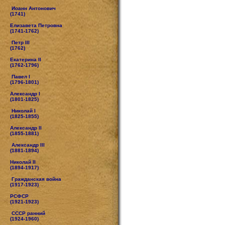
Иоанн Антонович
(1741)
Елизавета Петровна
(1741-1762)
Петр III
(1762)
Екатерина II
(1762-1796)
Павел I
(1796-1801)
Александр I
(1801-1825)
Николай I
(1825-1855)
Александр II
(1855-1881)
Александр III
(1881-1894)
Николай II
(1894-1917)
Гражданская война
(1917-1923)
РСФСР
(1921-1923)
СССР ранний
(1924-1960)