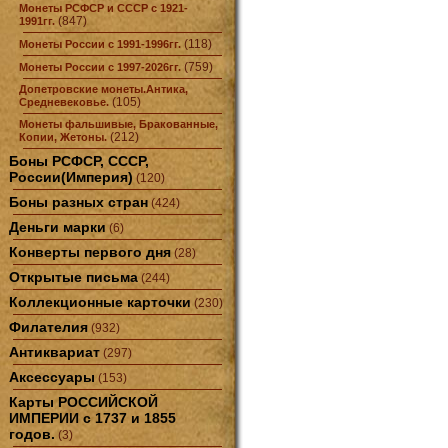
Монеты РСФСР и СССР с 1921-
(847)
1991гг.
(118)
Монеты России с 1991-1996гг.
(759)
Монеты России с 1997-2026гг.
Допетровские монеты.Антика,
(105)
Средневековье.
Монеты фальшивые, Бракованные,
(212)
Копии, Жетоны.
Боны РСФСР, СССР,
России(Империя)
(120)
Боны разных стран
(424)
Деньги марки
(6)
Конверты первого дня
(28)
Открытые письма
(244)
Коллекционные карточки
(230)
Филателия
(932)
Антиквариат
(297)
Аксессуары
(153)
Карты РОССИЙСКОЙ
ИМПЕРИИ с 1737 и 1855
годов.
(3)