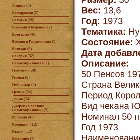
(0)
Андора
Вес:
13,6
(2)
Белоруссия
Год:
1973
(28)
Бельгия
(2)
Богемия и Моравия
Тематика:
Ну
(46)
Болгария
Состояние:
X
(1)
Босния и Герцеговина
(5)
Ватикан
Дата добавл
(32)
Венгрия
Описание:
(81)
Великобритания
(89)
Германия
50 Пенсов 197
(8)
Гернси
Страна Велик
(2)
Гибралтар
(34)
Греция
Период Короле
(24)
Дания
Вид чекана 
Джерси (в составе
(9)
Великобритании)
Номинал 50 п
(43)
Испания
Год 1973
(12)
Ирландия
(52)
Италия
Наименование
(7)
Исландия