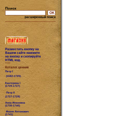
Поиск
расширенный поиск
Разместить кнопку на
Вашем сайте нажмите
на кнопку и скопируйте
HTML код.
****
Коталог ценник
Петр I
(1682-1725) .
Екатерина I
(1725-1727)
Петр II
(1727-1729)
Анна Иоановна
(1730-1740)
Иоанн Антонович
(1741)