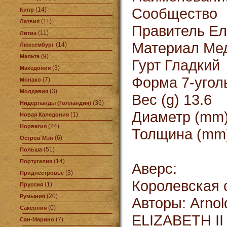
Сообщество
(14)
Кипр
(11)
Латвия
Правитель Ели
(11)
Литва
Материал Ме
(14)
Люксембург
(9)
Мальта
Гурт Гладкий
(3)
Македония
Форма 7-угол
(7)
Монако
(3)
Молдавия
Вес (g) 13.6
(36)
Нидерланды (Голландия)
Диаметр (mm)
(1)
Новая Каледония
(24)
Норвегия
Толщина (mm)
(6)
Остров Мэн
(51)
Польша
(14)
Португалия
Аверс:
(3)
Приднестровье
Королевская 
(1)
Пруссия
(20)
Румыния
Авторы: Arnol
(0)
Саксония
ELIZABETH II
(7)
Сан-Марино