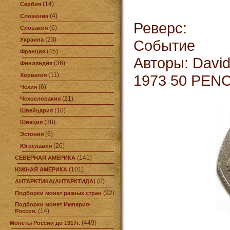
(14)
Сербия
(4)
Словения
Реверс:
(6)
Словакия
(23)
Украина
Событие
(45)
Франция
Авторы: Davi
(36)
Финляндия
(11)
Хорватия
1973 50 PEN
(6)
Чехия
(21)
Чехословакия
(10)
Швейцария
(38)
Швеция
(6)
Эстония
(26)
Югославия
(141)
СЕВЕРНАЯ АМЕРИКА
(101)
ЮЖНАЯ АМЕРИКА
(0)
АНТАРКТИКА(АНТАРКТИДА)
(92)
Подборки монет разных стран
Подборки монет Империя-
(14)
Россия.
(449)
Монеты России до 1917г.