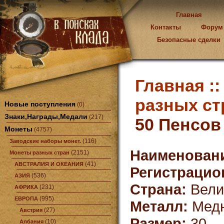
Главная
Контакты
Форум
Безопасные сделки
Главная :
разных ст
Новые поступления
(0)
Знаки,Награды,Медали
(217)
50 Пенсов
Монеты
(4757)
(116)
Заводские наборы монет.
Наименован
(2151)
Монеты разных стран
(41)
АВСТРАЛИЯ И ОКЕАНИЯ
Регистрацио
(536)
АЗИЯ
Страна:
Вели
(231)
АФРИКА
(995)
ЕВРОПА
Металл:
Медн
(27)
Австрия
Размер:
30
(10)
Албания