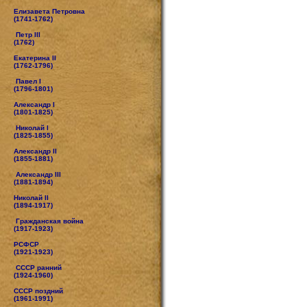
Елизавета Петровна
(1741-1762)
Петр III
(1762)
Екатерина II
(1762-1796)
Павел I
(1796-1801)
Александр I
(1801-1825)
Николай I
(1825-1855)
Александр II
(1855-1881)
Александр III
(1881-1894)
Николай II
(1894-1917)
Гражданская война
(1917-1923)
РСФСР
(1921-1923)
СССР ранний
(1924-1960)
СССР поздний
(1961-1991)