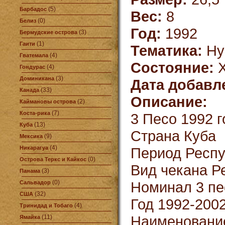
(5)
Барбадос
Вес:
8
(0)
Белиз
Год:
1992
(3)
Бермудские острова
(1)
Гаити
Тематика:
Ну
(4)
Гватемала
Состояние:
X
(4)
Гондурас
(3)
Доминикана
Дата добавл
(33)
Канада
Описание:
(2)
Каймановы острова
(7)
Коста-рика
3 Песо 1992 г
(13)
Куба
Страна Куба
(9)
Мексика
(4)
Никарагуа
Период Респу
(0)
Острова Теркс и Кайкос
Вид чекана Р
(3)
Панама
(0)
Номинал 3 пе
Сальвадор
(32)
США
Год 1992-200
(4)
Тринидад и Тобаго
Наименование
(11)
Ямайка