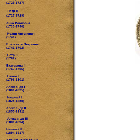
(1725-1727)
Петр II
(1727-1729)
Анна Иоановна
(1730-1740)
Иоанн Антонович
(1741)
Елизавета Петровна
(1741-1762)
Петр III
(1762)
Екатерина II
(1762-1796)
Павел I
(1796-1801)
Александр I
(1801-1825)
Николай I
(1825-1855)
Александр II
(1855-1881)
Александр III
(1881-1894)
Николай II
(1894-1917)
Гражданская война