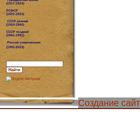
(1917-1923)
РСФСР
(1921-1923)
СССР ранний
(1924-1960)
СССР поздний
(1961-1991)
Россия современная
(1992-2023)
Создание сай