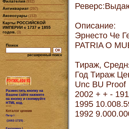
Филателия
(932)
Реверс:Выда
Антиквариат
(297)
Аксессуары
(153)
Карты РОССИЙСКОЙ
Описание:
ИМПЕРИИ с 1737 и 1855
годов.
(3)
Эрнесто Че Г
PATRIA O M
Поиск
расширенный поиск
Тираж, Средн
Год Тираж Це
Unc BU Proof
Разместить кнопку на
2002 + + - 191
Вашем сайте нажмите
на кнопку и скопируйте
1995 10.008.5
HTML код.
****
Коталог ценник
1992 9.000.00
Петр I
(1682-1725) .
Екатерина I