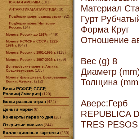
(101)
ЮЖНАЯ АМЕРИКА
Материал Ста
(0)
АНТАРКТИКА(АНТАРКТИДА)
Гурт Рубчаты
(92)
Подборки монет разных стран
Подборки монет Империя-
Форма Круг
(14)
Россия.
(449)
Монеты России до 1917г.
Отношение ав
Монеты РСФСР и СССР с 1921-
(847)
1991гг.
(118)
Монеты России с 1991-1996гг.
Вес (g) 8
(759)
Монеты России с 1997-2026гг.
Допетровские монеты.Антика,
Диаметр (mm)
(105)
Средневековье.
Монеты фальшивые, Бракованные,
Толщина (mm)
(212)
Копии, Жетоны.
Боны РСФСР, СССР,
России(Империя)
(120)
Аверс:Герб
Боны разных стран
(424)
Деньги марки
(6)
REPUBLICA 
Конверты первого дня
(28)
TRES PESOS
Открытые письма
(244)
Коллекционные карточки
(230)