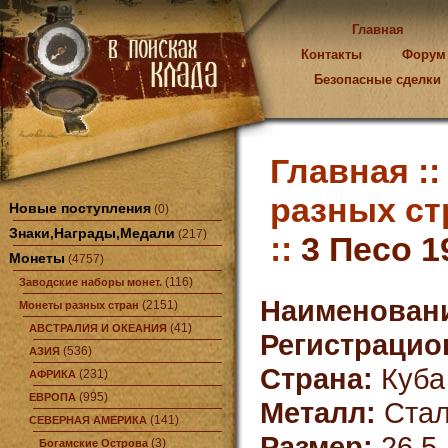
Главная
Контакты
Форум
Безопасные сделки
Главная :
разных ст
Новые поступления
(0)
Знаки,Награды,Медали
(217)
::
3 Песо 1
Монеты
(4757)
(116)
Заводские наборы монет.
Наименован
(2151)
Монеты разных стран
(41)
АВСТРАЛИЯ И ОКЕАНИЯ
Регистрацио
(536)
АЗИЯ
Страна:
Куба
(231)
АФРИКА
(995)
ЕВРОПА
Металл:
Стал
(141)
СЕВЕРНАЯ АМЕРИКА
Размер:
26,5
(3)
Богамские Острова