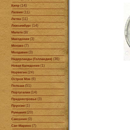
(14)
Кипр
(11)
Латвия
(11)
Литва
(14)
Люксембург
(9)
Мальта
(3)
Македония
(7)
Монако
(3)
Молдавия
(36)
Нидерланды (Голландия)
(1)
Новая Каледония
(24)
Норвегия
(6)
Остров Мэн
(51)
Польша
(14)
Португалия
(3)
Приднестровье
(1)
Пруссия
(20)
Румыния
(0)
Саксония
(7)
Сан-Марино