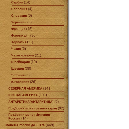
(14)
Сербия
(4)
Словения
(6)
Словакия
(23)
Украина
(45)
Франция
(36)
Финляндия
(11)
Хорватия
(6)
Чехия
(21)
Чехословакия
(10)
Швейцария
(38)
Швеция
(6)
Эстония
(26)
Югославия
(141)
СЕВЕРНАЯ АМЕРИКА
(101)
ЮЖНАЯ АМЕРИКА
(0)
АНТАРКТИКА(АНТАРКТИДА)
(92)
Подборки монет разных стран
Подборки монет Империя-
(14)
Россия.
(449)
Монеты России до 1917г.