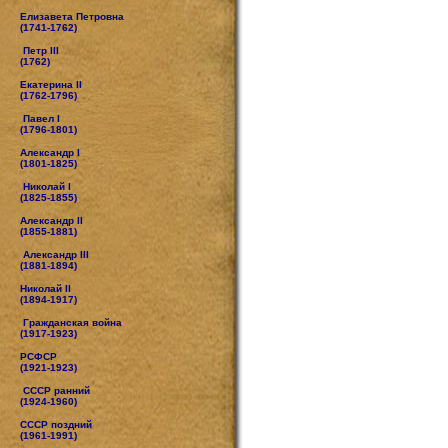
Елизавета Петровна
(1741-1762)
Петр III
(1762)
Екатерина II
(1762-1796)
Павел I
(1796-1801)
Александр I
(1801-1825)
Николай I
(1825-1855)
Александр II
(1855-1881)
Александр III
(1881-1894)
Николай II
(1894-1917)
Гражданская война
(1917-1923)
РСФСР
(1921-1923)
СССР ранний
(1924-1960)
СССР поздний
(1961-1991)