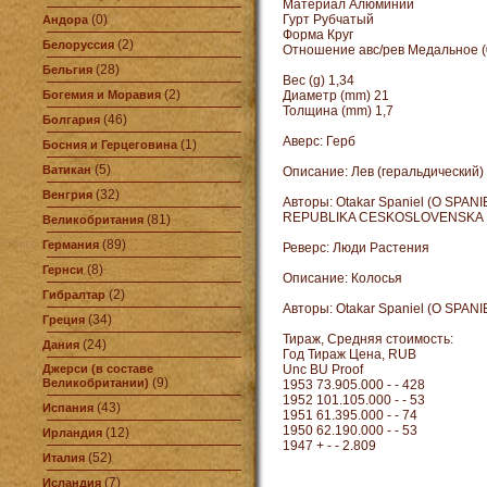
Материал Алюминий
(0)
Гурт Рубчатый
Андора
Форма Круг
(2)
Белоруссия
Отношение авс/рев Медальное (
(28)
Бельгия
Вес (g) 1,34
(2)
Богемия и Моравия
Диаметр (mm) 21
Толщина (mm) 1,7
(46)
Болгария
Аверс: Герб
(1)
Босния и Герцеговина
(5)
Ватикан
Описание: Лев (геральдический)
(32)
Венгрия
Авторы: Otakar Spaniel (O SPANI
REPUBLIKA CESKOSLOVENSKA
(81)
Великобритания
(89)
Германия
Реверс: Люди Растения
(8)
Гернси
Описание: Колосья
(2)
Гибралтар
Авторы: Otakar Spaniel (O SPANI
(34)
Греция
Тираж, Средняя стоимость:
(24)
Дания
Год Тираж Цена, RUB
Джерси (в составе
Unc BU Proof
(9)
Великобритании)
1953 73.905.000 - - 428
1952 101.105.000 - - 53
(43)
Испания
1951 61.395.000 - - 74
1950 62.190.000 - - 53
(12)
Ирландия
1947 + - - 2.809
(52)
Италия
(7)
Исландия