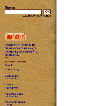
Поиск
расширенный поиск
Разместить кнопку на
Вашем сайте нажмите
на кнопку и скопируйте
HTML код.
****
Коталог ценник
Петр I
(1682-1725) .
Екатерина I
(1725-1727)
Петр II
(1727-1729)
Анна Иоановна
(1730-1740)
Иоанн Антонович
(1741)