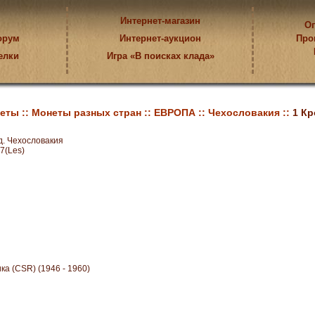
Интернет-магазин
Оп
орум
Интернет-аукцион
Про
елки
Игра «В поисках клада»
еты ::
Монеты разных стран ::
ЕВРОПА ::
Чехословакия ::
1 Кр
д. Чехословакия
7(Les)
а (СSR) (1946 - 1960)