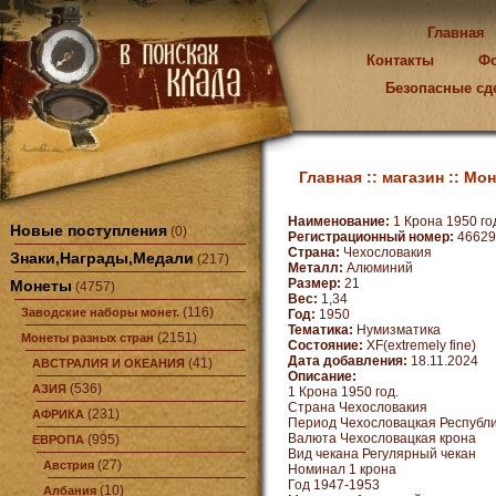
Главная
Контакты
Ф
Безопасные сд
Главная ::
магазин ::
Мон
Наименование:
1 Крона 1950 го
Новые поступления
(0)
Регистрационный номер:
46629
Страна:
Чехословакия
Знаки,Награды,Медали
(217)
Металл:
Алюминий
Размер:
21
Монеты
(4757)
Вес:
1,34
(116)
Заводские наборы монет.
Год:
1950
Тематика:
Нумизматика
(2151)
Монеты разных стран
Состояние:
XF(extremely fine)
Дата добавления:
18.11.2024
(41)
АВСТРАЛИЯ И ОКЕАНИЯ
Описание:
(536)
АЗИЯ
1 Крона 1950 год.
Страна Чехословакия
(231)
АФРИКА
Период Чехословацкая Республик
Валюта Чехословацкая крона
(995)
ЕВРОПА
Вид чекана Регулярный чекан
(27)
Австрия
Номинал 1 крона
Год 1947-1953
(10)
Албания