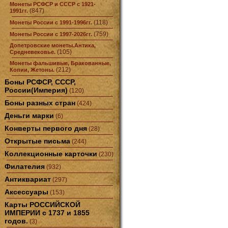
Монеты РСФСР и СССР с 1921-
(847)
1991гг.
(118)
Монеты России с 1991-1996гг.
(759)
Монеты России с 1997-2026гг.
Допетровские монеты.Антика,
(105)
Средневековье.
Монеты фальшивые, Бракованные,
(212)
Копии, Жетоны.
Боны РСФСР, СССР,
России(Империя)
(120)
Боны разных стран
(424)
Деньги марки
(6)
Конверты первого дня
(28)
Открытые письма
(244)
Коллекционные карточки
(230)
Филателия
(932)
Антиквариат
(297)
Аксессуары
(153)
Карты РОССИЙСКОЙ
ИМПЕРИИ с 1737 и 1855
годов.
(3)