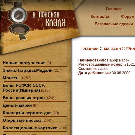
Главная
Контакты
Форум
Безопасные сделки
Главная ::
магазин ::
Фил
Наименование:
Набор марок
Новые поступления
(0)
Регистрационный номер:
21521
Состояние:
Used
Знаки,Награды,Медали
(217)
Дата добавления:
30.08.2009
Монеты
(4757)
Боны РСФСР, СССР,
России(Империя)
(120)
Боны разных стран
(424)
Деньги марки
(6)
Конверты первого дня
(28)
Открытые письма
(244)
Коллекционные карточки
(230)