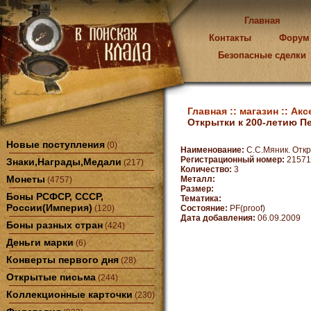
Главная
Контакты
Форум
Безопасные сделки
Главная ::
магазин ::
Акс
Открытки к 200-летию П
Новые поступления
(0)
Наименование:
С.С.Мяник. Откр
Регистрационный номер:
21571
Знаки,Награды,Медали
(217)
Количество:
3
Монеты
Металл:
(4757)
Размер:
Боны РСФСР, СССР,
Тематика:
России(Империя)
(120)
Состояние:
PF(proof)
Дата добавления:
06.09.2009
Боны разных стран
(424)
Деньги марки
(6)
Конверты первого дня
(28)
Открытые письма
(244)
Коллекционные карточки
(230)