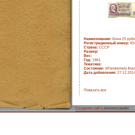
Наименование:
Бона 25 рубл
Регистрационный номер:
45
Страна:
СССР
Размер:
Вес:
Год:
1961
Тематика:
Состояние:
XF(extremely fine)
Дата добавления:
27.12.201
Показать все
Создание сайта
kononov.studio