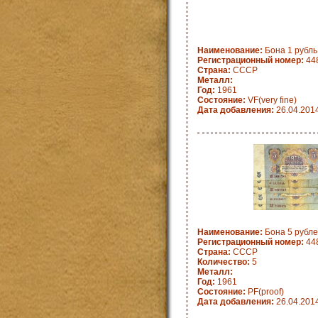
Наименование:
Бона 1 рубль 
Регистрационный номер:
44
Страна:
СССP
Металл:
Год:
1961
Состояние:
VF(very fine)
Дата добавления:
26.04.201
Наименование:
Бона 5 рублей
Регистрационный номер:
44
Страна:
СССP
Количество:
5
Металл:
Год:
1961
Состояние:
PF(proof)
Дата добавления:
26.04.201