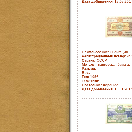
Дата добавления:
17.07.201
Наименование:
Облигация 10
Регистрационный номер:
45
Страна:
СССР
Металл:
Банковская бумага.
Размер:
Вес:
Год:
1956
Тематика:
Состояние:
Хорошее
Дата добавления:
13.11.201