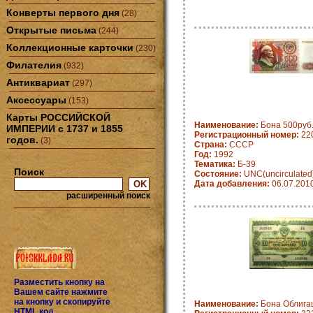
Конверты первого дня
(28)
Открытые письма
(244)
Коллекционные карточки
(230)
Филателия
(932)
Антиквариат
(297)
Аксессуары
(153)
Карты РОССИЙСКОЙ
Наименование:
Бона 500руб.
ИМПЕРИИ с 1737 и 1855
Регистрационный номер:
22
годов.
(3)
Страна:
CCCP
Год:
1992
Тематика:
Б-39
Поиск
Состояние:
UNC(uncirculated
Дата добавления:
06.07.201
расширенный поиск
Разместить кнопку на
Вашем сайте нажмите
на кнопку и скопируйте
Наименование:
Бона Облигац
HTML код.