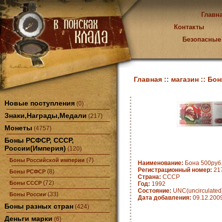
Главн
Контакты
Безопасные
Главная ::
магазин ::
Бон
Новые поступления
(0)
Знаки,Награды,Медали
(217)
Монеты
(4757)
Боны РСФСР, СССР,
России(Империя)
(120)
(7)
Боны Российской империи
Наименование:
Бона 500руб
Регистрационный номер:
21
(8)
Боны РСФСР
Страна:
CCCP
(72)
Боны СССР
Год:
1992
Состояние:
UNC(uncirculated
(33)
Боны России
Дата добавления:
09.12.200
Боны разных стран
(424)
Деньги марки
(6)