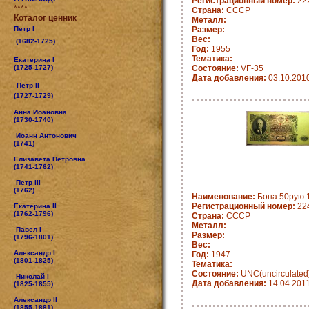
Регистрационный номер:
22
****
Страна:
CCCP
Коталог ценник
Металл:
Петр I
Размер:
Вес:
(1682-1725) .
Год:
1955
Тематика:
Екатерина I
(1725-1727)
Состояние:
VF-35
Дата добавления:
03.10.201
Петр II
(1727-1729)
Анна Иоановна
(1730-1740)
Иоанн Антонович
(1741)
Елизавета Петровна
(1741-1762)
Петр III
(1762)
Наименование:
Бона 50рую.
Регистрационный номер:
22
Екатерина II
(1762-1796)
Страна:
CCCP
Металл:
Павел I
Размер:
(1796-1801)
Вес:
Александр I
Год:
1947
(1801-1825)
Тематика:
Состояние:
UNC(uncirculated
Николай I
Дата добавления:
14.04.201
(1825-1855)
Александр II
(1855-1881)