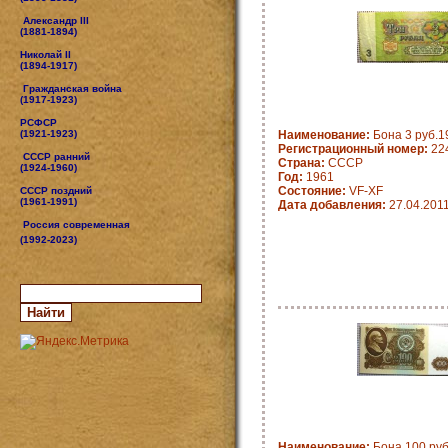
Александр III
(1881-1894)
Николай II
(1894-1917)
Гражданская война
(1917-1923)
РСФСР
(1921-1923)
Наименование:
Бона 3 руб.19
Регистрационный номер:
22
СССР ранний
Страна:
CCCP
(1924-1960)
Год:
1961
Состояние:
VF-XF
СССР поздний
(1961-1991)
Дата добавления:
27.04.201
Россия современная
(1992-2023)
Наименование:
Бона 100 руб