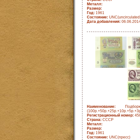
Металл:
Размер:
Год:
1961
Состояние:
UNC(uncirculated
Дата добавления:
06.06.201
Наименование:
Подборк
(100р.+50р.+25р.+10р.+5р.+3р
Регистрационный номер:
45
Страна:
СССР
Металл:
Размер:
Год:
1961
Состояние:
UNC(пресс)