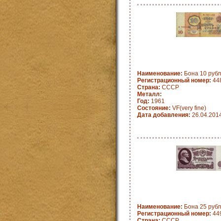
Наименование:
Бона 10 рубл
Регистрационный номер:
44
Страна:
СССP
Металл:
Год:
1961
Состояние:
VF(very fine)
Дата добавления:
26.04.201
Наименование:
Бона 25 рубл
Регистрационный номер:
44
Страна:
СССР