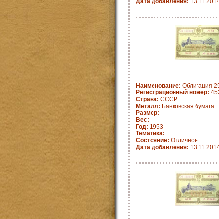
Дата добавления:
13.11.201
Наименование:
Облигация 25
Регистрационный номер:
45
Страна:
СССР
Металл:
Банковская бумага.
Размер:
Вес:
Год:
1953
Тематика:
Состояние:
Отличное
Дата добавления:
13.11.201