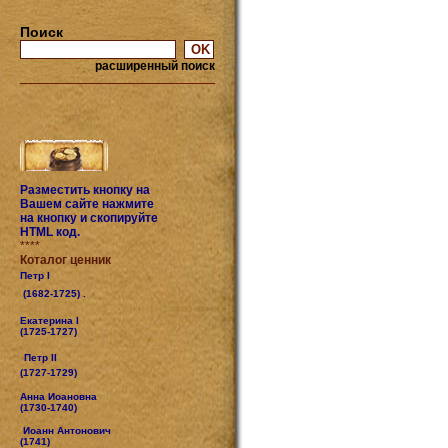
Поиск
расширенный поиск
Разместить кнопку на
Вашем сайте нажмите
на кнопку и скопируйте
HTML код.
****
Коталог ценник
Петр I
(1682-1725) .
Екатерина I
(1725-1727)
Петр II
(1727-1729)
Анна Иоановна
(1730-1740)
Иоанн Антонович
(1741)