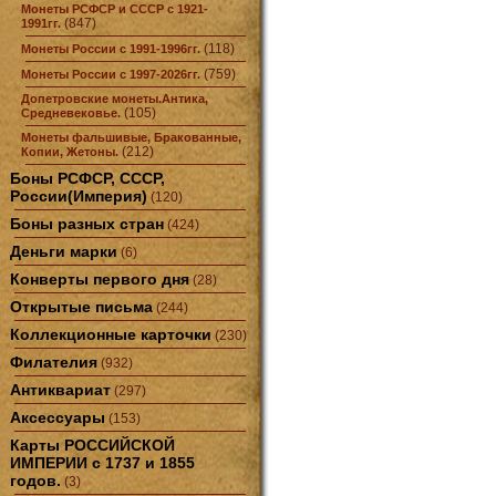
Монеты РСФСР и СССР с 1921-
(847)
1991гг.
(118)
Монеты России с 1991-1996гг.
(759)
Монеты России с 1997-2026гг.
Допетровские монеты.Антика,
(105)
Средневековье.
Монеты фальшивые, Бракованные,
(212)
Копии, Жетоны.
Боны РСФСР, СССР,
России(Империя)
(120)
Боны разных стран
(424)
Деньги марки
(6)
Конверты первого дня
(28)
Открытые письма
(244)
Коллекционные карточки
(230)
Филателия
(932)
Антиквариат
(297)
Аксессуары
(153)
Карты РОССИЙСКОЙ
ИМПЕРИИ с 1737 и 1855
годов.
(3)