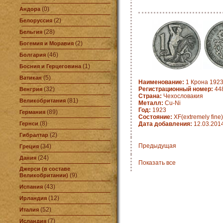
(0)
Андора
(2)
Белоруссия
(28)
Бельгия
(2)
Богемия и Моравия
(46)
Болгария
(1)
Босния и Герцеговина
(5)
Ватикан
Наименование:
1 Крона 1923
(32)
Регистрационный номер:
448
Венгрия
Страна:
Чехословакия
(81)
Великобритания
Металл:
Cu-Ni
Год:
1923
(89)
Германия
Состояние:
XF(extremely fine)
(8)
Гернси
Дата добавления:
12.03.201
(2)
Гибралтар
Предыдущая
(34)
Греция
(24)
Дания
Показать все
Джерси (в составе
(9)
Великобритании)
(43)
Испания
(12)
Ирландия
(52)
Италия
(7)
Исландия