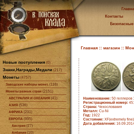
Главн
Контакты
Безопасные
Главная ::
магазин ::
Мон
Новые поступления
(0)
Знаки,Награды,Медали
(217)
Монеты
(4757)
(116)
Заводские наборы монет.
(2151)
Монеты разных стран
(41)
АВСТРАЛИЯ И ОКЕАНИЯ
Наименование:
50 геллеров 
Регистрационный номер:
45
(536)
АЗИЯ
Страна:
Чехословакия
Металл:
Cu-Ni
(231)
АФРИКА
Год:
1922
(995)
ЕВРОПА
Состояние:
XF(extremely fine)
Дата добавления:
16.09.201
(27)
Австрия
(10)
Албания