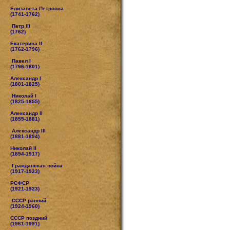
Елизавета Петровна
(1741-1762)
Петр III
(1762)
Екатерина II
(1762-1796)
Павел I
(1796-1801)
Александр I
(1801-1825)
Николай I
(1825-1855)
Александр II
(1855-1881)
Александр III
(1881-1894)
Николай II
(1894-1917)
Гражданская война
(1917-1923)
РСФСР
(1921-1923)
СССР ранний
(1924-1960)
СССР поздний
(1961-1991)