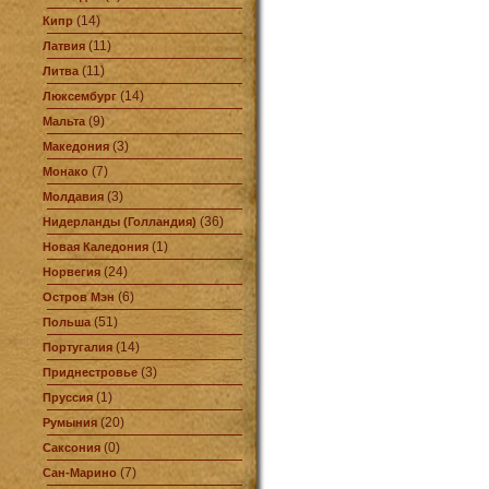
(14)
Кипр
(11)
Латвия
(11)
Литва
(14)
Люксембург
(9)
Мальта
(3)
Македония
(7)
Монако
(3)
Молдавия
(36)
Нидерланды (Голландия)
(1)
Новая Каледония
(24)
Норвегия
(6)
Остров Мэн
(51)
Польша
(14)
Португалия
(3)
Приднестровье
(1)
Пруссия
(20)
Румыния
(0)
Саксония
(7)
Сан-Марино