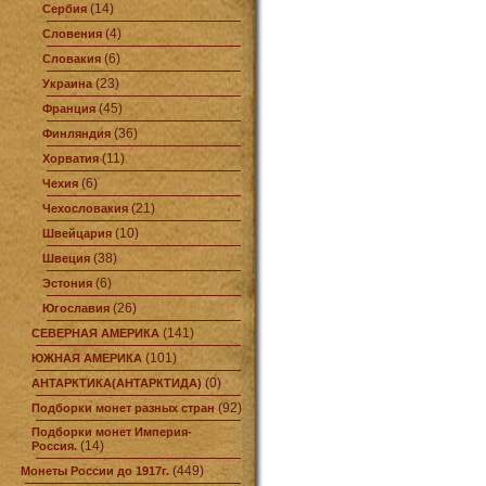
(14)
Сербия
(4)
Словения
(6)
Словакия
(23)
Украина
(45)
Франция
(36)
Финляндия
(11)
Хорватия
(6)
Чехия
(21)
Чехословакия
(10)
Швейцария
(38)
Швеция
(6)
Эстония
(26)
Югославия
(141)
СЕВЕРНАЯ АМЕРИКА
(101)
ЮЖНАЯ АМЕРИКА
(0)
АНТАРКТИКА(АНТАРКТИДА)
(92)
Подборки монет разных стран
Подборки монет Империя-
(14)
Россия.
(449)
Монеты России до 1917г.