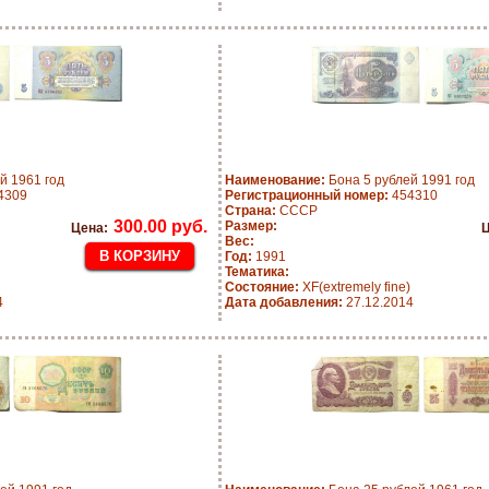
й 1961 год
Наименование:
Бона 5 рублей 1991 год
4309
Регистрационный номер:
454310
Страна:
СССР
300.00 руб.
Размер:
Цена:
Ц
Вес:
Год:
1991
Тематика:
Состояние:
XF(extremely fine)
4
Дата добавления:
27.12.2014