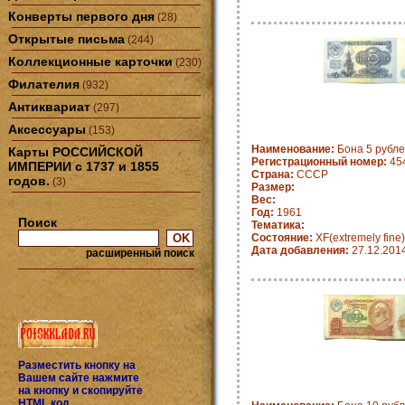
Конверты первого дня
(28)
Открытые письма
(244)
Коллекционные карточки
(230)
Филателия
(932)
Антиквариат
(297)
Аксессуары
(153)
Наименование:
Бона 5 рубле
Карты РОССИЙСКОЙ
Регистрационный номер:
45
ИМПЕРИИ с 1737 и 1855
Страна:
СССР
годов.
(3)
Размер:
Вес:
Год:
1961
Поиск
Тематика:
Состояние:
XF(extremely fine)
Дата добавления:
27.12.201
расширенный поиск
Разместить кнопку на
Вашем сайте нажмите
на кнопку и скопируйте
HTML код.