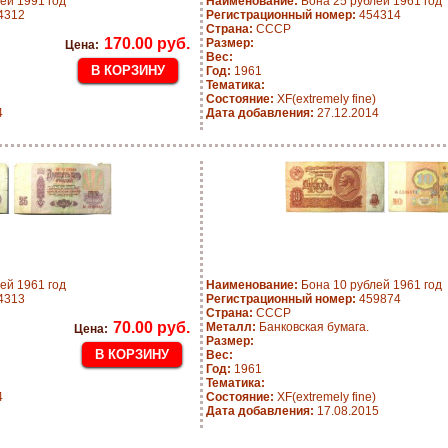
ей 1991 год
Наименование:
Бона 25 рублей 1961 год
4312
Регистрационный номер:
454314
Страна:
СССР
170.00 руб.
Размер:
Цена:
Вес:
Год:
1961
Тематика:
Состояние:
XF(extremely fine)
4
Дата добавления:
27.12.2014
ей 1961 год
Наименование:
Бона 10 рублей 1961 год
4313
Регистрационный номер:
459874
Страна:
СССР
70.00 руб.
Металл:
Банковская бумага.
Цена:
Размер:
Вес:
Год:
1961
Тематика:
4
Состояние:
XF(extremely fine)
Дата добавления:
17.08.2015