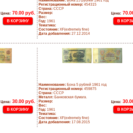
Наименование:
Бона 25 рублей 1961 год
Регистрационный номер:
454315
Страна:
СССР
70.00 руб.
70.0
Размер:
Цена:
Цена:
Вес:
Год:
1961
Тематика:
Состояние:
XF(extremely fine)
Дата добавления:
27.12.2014
Наименование:
Бона 5 рублей 1961 год
Регистрационный номер:
459875
Страна:
СССР
Металл:
Банковская бумага.
30.00 руб.
30.0
Размер:
Цена:
Цена:
Вес:
Год:
1961
Тематика:
Состояние:
XF(extremely fine)
Дата добавления:
17.08.2015