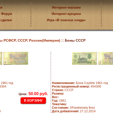
ая
Интернет-магазин
Форум
Интернет-аукцион
 сделки
Игра «В поисках клада»
ы РСФСР, СССР, России(Империя) ::
Боны СССР
 1961 год
Наименование:
Бона 3 рубля 1961 год
4304
Регистрационный номер:
454306
Страна:
СССР
50.00 руб.
Размер:
Цена:
Вес:
Год:
1961
Тематика:
Состояние:
XF(extremely fine)
4
Дата добавления:
27.12.2014