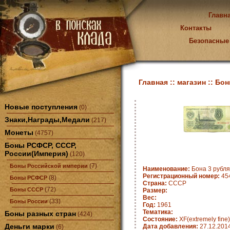
Главн
Контакты
Безопасные
Главная ::
магазин ::
Бон
Новые поступления
(0)
Знаки,Награды,Медали
(217)
Монеты
(4757)
Боны РСФСР, СССР,
России(Империя)
(120)
(7)
Боны Российской империи
Наименование:
Бона 3 рубля
Регистрационный номер:
45
(8)
Боны РСФСР
Страна:
СССР
(72)
Боны СССР
Размер:
Вес:
(33)
Боны России
Год:
1961
Тематика:
Боны разных стран
(424)
Состояние:
XF(extremely fine)
Деньги марки
Дата добавления:
27.12.201
(6)