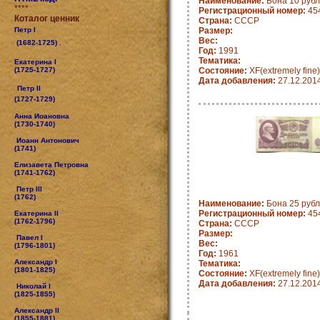
Наименование:
Бона 10 рубл
****
Регистрационный номер:
45
Коталог ценник
Страна:
СССР
Петр I
Размер:
Вес:
(1682-1725) .
Год:
1991
Тематика:
Екатерина I
(1725-1727)
Состояние:
XF(extremely fine)
Дата добавления:
27.12.201
Петр II
(1727-1729)
Анна Иоановна
(1730-1740)
Иоанн Антонович
(1741)
Елизавета Петровна
(1741-1762)
Петр III
(1762)
Наименование:
Бона 25 рубл
Регистрационный номер:
45
Екатерина II
(1762-1796)
Страна:
СССР
Размер:
Павел I
Вес:
(1796-1801)
Год:
1961
Александр I
Тематика:
(1801-1825)
Состояние:
XF(extremely fine)
Дата добавления:
27.12.201
Николай I
(1825-1855)
Александр II
(1855-1881)