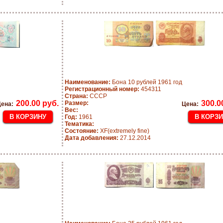
Наименование:
Бона 10 рублей 1961 год
Регистрационный номер:
454311
Страна:
СССР
200.00 руб.
300.0
Размер:
ена:
Цена:
Вес:
Год:
1961
Тематика:
Состояние:
XF(extremely fine)
Дата добавления:
27.12.2014