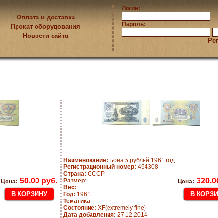
Логин:
Оплата и доставка
Пароль:
Прокат оборудования
Новости сайта
Ре
Наименование:
Бона 5 рублей 1961 год
Регистрационный номер:
454308
Страна:
СССР
50.00 руб.
320.0
Размер:
Цена:
Цена:
Вес:
Год:
1961
Тематика:
Состояние:
XF(extremely fine)
Дата добавления:
27.12.2014