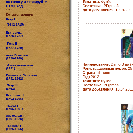
Тематика:
Футбол
на кнопку и скопируйте
Состояние:
PF(proof)
HTML код.
Дата добавления:
10.04.201
****
Коталог ценник
Петр I
(1682-1725) .
Екатерина I
(1725-1727)
Петр II
(1727-1729)
Анна Иоановна
(1730-1740)
Наименование:
Darijo Srna (
Иоанн Антонович
Регистрационный номер:
25
(1741)
Страна:
Италия
Елизавета Петровна
Год:
2012
(1741-1762)
Тематика:
Футбол
Состояние:
PF(proof)
Петр III
(1762)
Дата добавления:
10.04.201
Екатерина II
(1762-1796)
Павел I
(1796-1801)
Александр I
(1801-1825)
Николай I
(1825-1855)