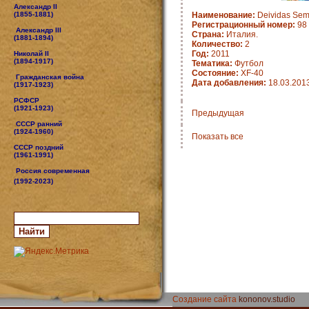
Александр II
(1855-1881)
Наименование:
Deividas Sem
Регистрационный номер:
98
Александр III
Страна:
Италия.
(1881-1894)
Количество:
2
Год:
2011
Николай II
(1894-1917)
Тематика:
Футбол
Состояние:
XF-40
Гражданская война
Дата добавления:
18.03.201
(1917-1923)
РСФСР
(1921-1923)
Предыдущая
СССР ранний
(1924-1960)
Показать все
СССР поздний
(1961-1991)
Россия современная
(1992-2023)
Создание сайта
kononov.studio