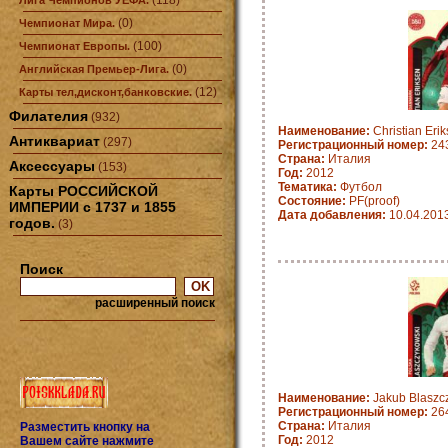
(118)
Лига Чемпионов УЕФА.
(0)
Чемпионат Мира.
(100)
Чемпионат Европы.
(0)
Английская Премьер-Лига.
(12)
Карты тел,дисконт,банковские.
Филателия
(932)
Наименование:
Christian Eri
Антиквариат
(297)
Регистрационный номер:
24
Страна:
Италия
Аксессуары
(153)
Год:
2012
Тематика:
Футбол
Карты РОССИЙСКОЙ
Состояние:
PF(proof)
ИМПЕРИИ с 1737 и 1855
Дата добавления:
10.04.201
годов.
(3)
Поиск
расширенный поиск
Наименование:
Jakub Blaszc
Регистрационный номер:
26
Страна:
Италия
Разместить кнопку на
Год:
2012
Вашем сайте нажмите