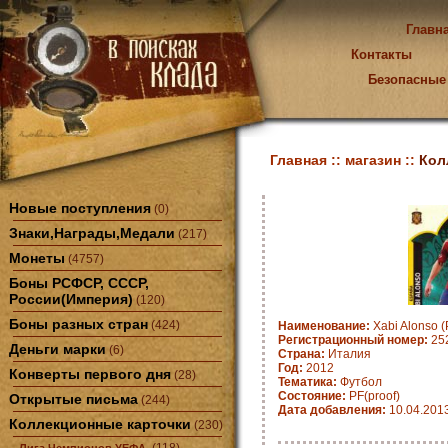
Главн
Контакты
Безопасные
Главная ::
магазин ::
Кол
Новые поступления
(0)
Знаки,Награды,Медали
(217)
Монеты
(4757)
Боны РСФСР, СССР,
России(Империя)
(120)
Боны разных стран
(424)
Наименование:
Xabi Alonso (
Регистрационный номер:
25
Деньги марки
(6)
Страна:
Италия
Год:
2012
Конверты первого дня
(28)
Тематика:
Футбол
Состояние:
PF(proof)
Открытые письма
(244)
Дата добавления:
10.04.201
Коллекционные карточки
(230)