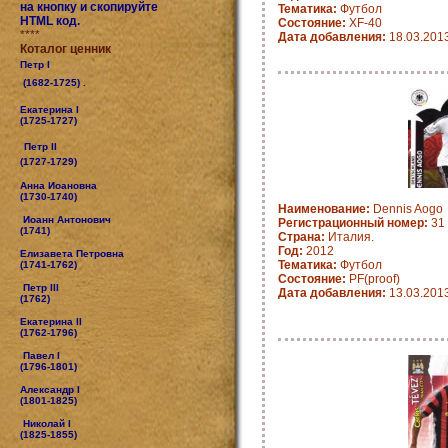
на кнопку и скопируйте
Тематика:
Футбол
HTML код.
Состояние:
XF-40
****
Дата добавления:
18.03.201
Коталог ценник
Петр I
(1682-1725) .
Екатерина I
(1725-1727)
Петр II
(1727-1729)
Анна Иоановна
(1730-1740)
Наименование:
Dennis Aogo
Иоанн Антонович
Регистрационный номер:
31
(1741)
Страна:
Италия.
Год:
2012
Елизавета Петровна
Тематика:
Футбол
(1741-1762)
Состояние:
PF(proof)
Петр III
Дата добавления:
13.03.201
(1762)
Екатерина II
(1762-1796)
Павел I
(1796-1801)
Александр I
(1801-1825)
Николай I
(1825-1855)