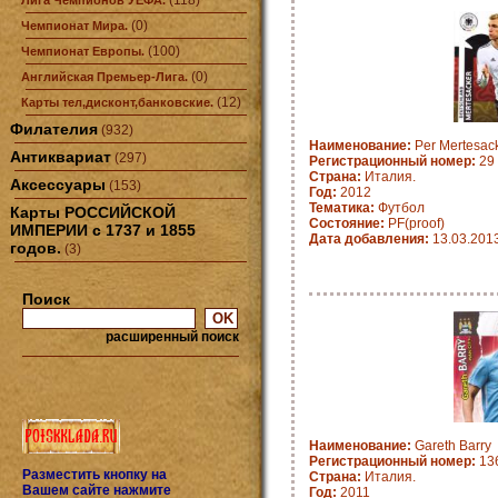
(118)
Лига Чемпионов УЕФА.
(0)
Чемпионат Мира.
(100)
Чемпионат Европы.
(0)
Английская Премьер-Лига.
(12)
Карты тел,дисконт,банковские.
Филателия
(932)
Наименование:
Per Mertesac
Антиквариат
(297)
Регистрационный номер:
29
Страна:
Италия.
Аксессуары
(153)
Год:
2012
Тематика:
Футбол
Карты РОССИЙСКОЙ
Состояние:
PF(proof)
ИМПЕРИИ с 1737 и 1855
Дата добавления:
13.03.201
годов.
(3)
Поиск
расширенный поиск
Наименование:
Gareth Barry
Регистрационный номер:
13
Разместить кнопку на
Страна:
Италия.
Вашем сайте нажмите
Год:
2011