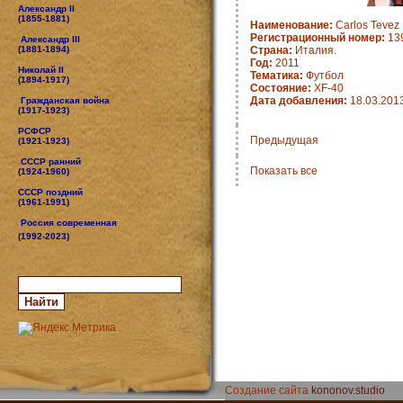
Александр II
(1855-1881)
Наименование:
Carlos Tevez
Регистрационный номер:
13
Александр III
(1881-1894)
Страна:
Италия.
Год:
2011
Николай II
Тематика:
Футбол
(1894-1917)
Состояние:
XF-40
Дата добавления:
18.03.201
Гражданская война
(1917-1923)
РСФСР
Предыдущая
(1921-1923)
СССР ранний
Показать все
(1924-1960)
СССР поздний
(1961-1991)
Россия современная
(1992-2023)
Создание сайта
kononov.studio