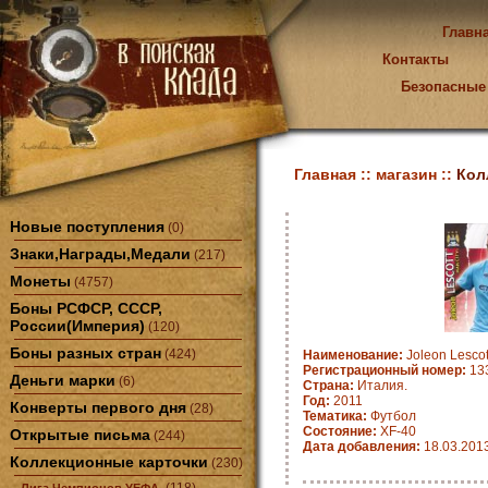
Главн
Контакты
Безопасные
Главная ::
магазин ::
Кол
Новые поступления
(0)
Знаки,Награды,Медали
(217)
Монеты
(4757)
Боны РСФСР, СССР,
России(Империя)
(120)
Боны разных стран
(424)
Наименование:
Joleon Lescot
Регистрационный номер:
13
Деньги марки
(6)
Страна:
Италия.
Год:
2011
Конверты первого дня
(28)
Тематика:
Футбол
Состояние:
XF-40
Открытые письма
(244)
Дата добавления:
18.03.201
Коллекционные карточки
(230)