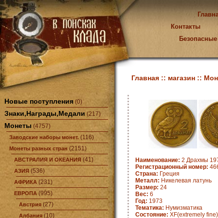
Главн
Контакты
Безопасные
Главная ::
магазин ::
Мон
Новые поступления
(0)
Знаки,Награды,Медали
(217)
Монеты
(4757)
(116)
Заводские наборы монет.
(2151)
Монеты разных стран
(41)
АВСТРАЛИЯ И ОКЕАНИЯ
Наименование:
2 Драхмы 197
Регистрационный номер:
466
(536)
АЗИЯ
Страна:
Греция
Металл:
Никелевая латунь
(231)
АФРИКА
Размер:
24
(995)
ЕВРОПА
Вес:
6
Год:
1973
(27)
Австрия
Тематика:
Нумизматика
Состояние:
XF(extremely fine)
(10)
Албания