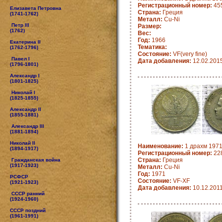
Регистрационный номер:
455
Елизавета Петровна
Страна:
Греция
(1741-1762)
Металл:
Cu-Ni
Петр III
Размер:
(1762)
Вес:
Год:
1966
Екатерина II
Тематика:
(1762-1796)
Состояние:
VF(very fine)
Павел I
Дата добавления:
12.02.201
(1796-1801)
Александр I
(1801-1825)
Николай I
(1825-1855)
Александр II
(1855-1881)
Александр III
(1881-1894)
Николай II
Наименование:
1 драхм 1971
(1894-1917)
Регистрационный номер:
22
Страна:
Греция
Гражданская война
(1917-1923)
Металл:
Cu-Ni
Год:
1971
РСФСР
Состояние:
VF-XF
(1921-1923)
Дата добавления:
10.12.201
СССР ранний
(1924-1960)
СССР поздний
(1961-1991)