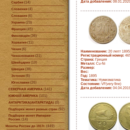
Дата добавления:
08.01.202
(14)
Сербия
(4)
Словения
(6)
Словакия
(23)
Украина
(45)
Франция
(36)
Финляндия
(11)
Хорватия
(6)
Чехия
Наименование:
20 лепт 1895
Регистрационный номер:
465
(21)
Чехословакия
Страна:
Греция
(10)
Швейцария
Металл:
Cu-Ni
Размер:
(38)
Швеция
Вес:
(6)
Год:
1895
Эстония
Тематика:
Нумизматика
(26)
Югославия
Состояние:
VF(very fine)
Дата добавления:
04.04.201
(141)
СЕВЕРНАЯ АМЕРИКА
(101)
ЮЖНАЯ АМЕРИКА
(0)
АНТАРКТИКА(АНТАРКТИДА)
(92)
Подборки монет разных стран
Подборки монет Империя-
(14)
Россия.
(449)
Монеты России до 1917г.