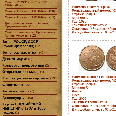
Монеты РСФСР и СССР с 1921-
(847)
1991гг.
Наименование:
50 Драхм 199
Регистрационный номер:
463
(118)
Монеты России с 1991-1996гг.
Страна:
Греция
(759)
Монеты России с 1997-2026гг.
Металл:
Al-Br.
Год:
1990
Допетровские монеты.Антика,
Тематика:
Нумизматика
(105)
Средневековье.
Состояние:
XF(extremely fine)
Монеты фальшивые, Бракованные,
Дата добавления:
20.03.201
(212)
Копии, Жетоны.
Боны РСФСР, СССР,
России(Империя)
(120)
Боны разных стран
(424)
Деньги марки
(6)
Конверты первого дня
(28)
Открытые письма
(244)
Наименование:
5 Евроцентов
Коллекционные карточки
(230)
Регистрационный номер:
462
Страна:
Греция
Филателия
(932)
Металл:
St.
Антиквариат
(297)
Размер:
Вес:
Аксессуары
(153)
Год:
2002
Тематика:
Нумизматика
Карты РОССИЙСКОЙ
Состояние:
XF(extremely fine)
ИМПЕРИИ с 1737 и 1855
Дата добавления:
30.06.201
годов.
(3)