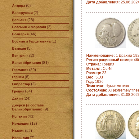
Дата добавления:
25.06.202
(0)
Андора
(2)
Белоруссия
(28)
Бельгия
(2)
Богемия и Моравия
(46)
Болгария
(1)
Босния и Герцеговина
(5)
Ватикан
(32)
Наименование:
1 Драхма 192
Венгрия
Регистрационный номер:
466
(81)
Великобритания
Страна:
Греция
Металл:
Cu-Ni
(89)
Германия
Размер:
23
(8)
Гернси
Вес:
5,03
Год:
1926
(2)
Гибралтар
Тематика:
Нумизматика
Состояние:
XF(extremely fine)
(34)
Греция
Дата добавления:
31.08.202
(24)
Дания
Джерси (в составе
(9)
Великобритании)
(43)
Испания
(12)
Ирландия
(52)
Италия
(7)
Исландия