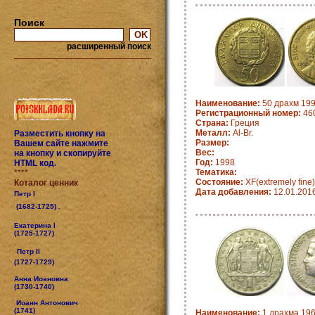
Поиск
расширенный поиск
Наименование:
50 драхм 199
Регистрационный номер:
460
Страна:
Греция
Металл:
Al-Br.
Разместить кнопку на
Размер:
Вашем сайте нажмите
Вес:
на кнопку и скопируйте
Год:
1998
HTML код.
Тематика:
****
Состояние:
XF(extremely fine)
Коталог ценник
Дата добавления:
12.01.201
Петр I
(1682-1725) .
Екатерина I
(1725-1727)
Петр II
(1727-1729)
Анна Иоановна
(1730-1740)
Иоанн Антонович
(1741)
Наименование:
1 драхма 196