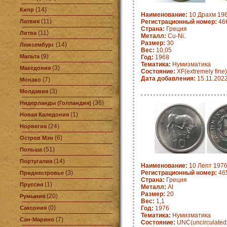
(14)
Кипр
Наименование:
10 Драхм 196
(11)
Латвия
Регистрационный номер:
466
Страна:
Греция
(11)
Литва
Металл:
Cu-Ni.
Размер:
30
(14)
Люксембург
Вес:
10,05
(9)
Мальта
Год:
1968
Тематика:
Нумизматика
(3)
Македония
Состояние:
XF(extremely fine)
Дата добавления:
15.11.202
(7)
Монако
(3)
Молдавия
(36)
Нидерланды (Голландия)
(1)
Новая Каледония
(24)
Норвегия
(6)
Остров Мэн
(51)
Польша
(14)
Португалия
Наименование:
10 Лепт 1976
(3)
Регистрационный номер:
465
Приднестровье
Страна:
Греция
(1)
Пруссия
Металл:
Al
Размер:
20
(20)
Румыния
Вес:
1,1
(0)
Саксония
Год:
1976
Тематика:
Нумизматика
(7)
Сан-Марино
Состояние:
UNC(uncirculated