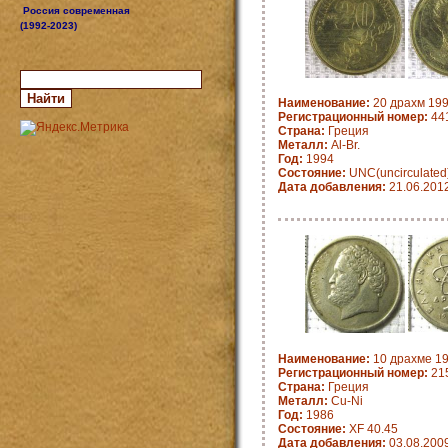
Россия современная
(1992-2023)
Наименование:
20 драхм 199
Регистрационный номер:
441
Страна:
Греция
Металл:
Al-Br.
Год:
1994
Состояние:
UNC(uncirculated
Дата добавления:
21.06.201
Наименование:
10 драхме 198
Регистрационный номер:
21
Страна:
Греция
Металл:
Cu-Ni
Год:
1986
Состояние:
XF 40.45
Дата добавления:
03.08.200