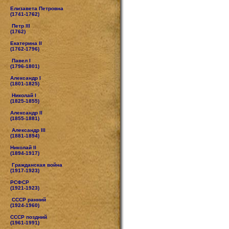
Елизавета Петровна
(1741-1762)
Петр III
(1762)
Екатерина II
(1762-1796)
Павел I
(1796-1801)
Александр I
(1801-1825)
Николай I
(1825-1855)
Александр II
(1855-1881)
Александр III
(1881-1894)
Николай II
(1894-1917)
Гражданская война
(1917-1923)
РСФСР
(1921-1923)
СССР ранний
(1924-1960)
СССР поздний
(1961-1991)