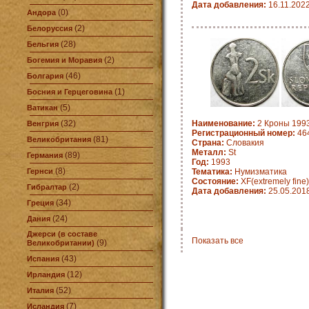
Дата добавления:
16.11.202
(0)
Андора
(2)
Белоруссия
(28)
Бельгия
(2)
Богемия и Моравия
(46)
Болгария
(1)
Босния и Герцеговина
(5)
Ватикан
(32)
Наименование:
2 Кроны 1993
Венгрия
Регистрационный номер:
464
(81)
Великобритания
Страна:
Словакия
Металл:
St
(89)
Германия
Год:
1993
(8)
Гернси
Тематика:
Нумизматика
Состояние:
XF(extremely fine)
(2)
Гибралтар
Дата добавления:
25.05.201
(34)
Греция
(24)
Дания
Джерси (в составе
Показать все
(9)
Великобритании)
(43)
Испания
(12)
Ирландия
(52)
Италия
(7)
Исландия