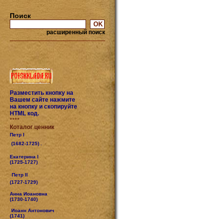
Поиск
расширенный поиск
Разместить кнопку на
Вашем сайте нажмите
на кнопку и скопируйте
HTML код.
****
Коталог ценник
Петр I
(1682-1725) .
Екатерина I
(1725-1727)
Петр II
(1727-1729)
Анна Иоановна
(1730-1740)
Иоанн Антонович
(1741)