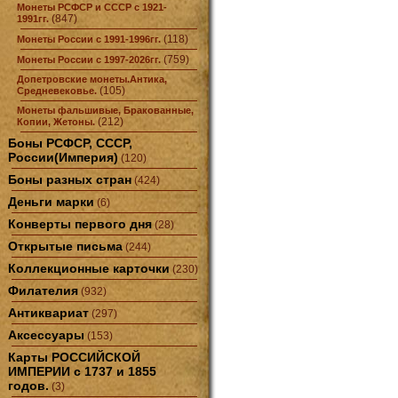
Монеты РСФСР и СССР с 1921-
(847)
1991гг.
(118)
Монеты России с 1991-1996гг.
(759)
Монеты России с 1997-2026гг.
Допетровские монеты.Антика,
(105)
Средневековье.
Монеты фальшивые, Бракованные,
(212)
Копии, Жетоны.
Боны РСФСР, СССР,
России(Империя)
(120)
Боны разных стран
(424)
Деньги марки
(6)
Конверты первого дня
(28)
Открытые письма
(244)
Коллекционные карточки
(230)
Филателия
(932)
Антиквариат
(297)
Аксессуары
(153)
Карты РОССИЙСКОЙ
ИМПЕРИИ с 1737 и 1855
годов.
(3)