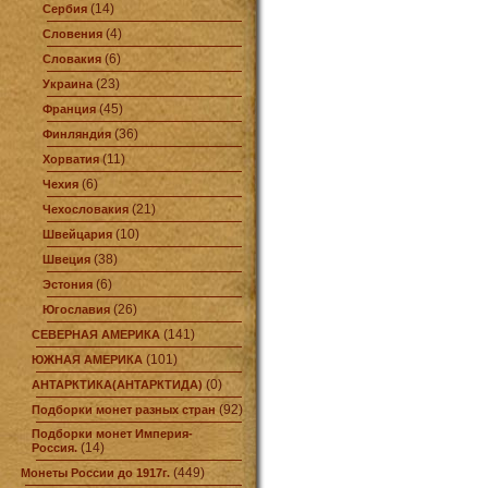
(14)
Сербия
(4)
Словения
(6)
Словакия
(23)
Украина
(45)
Франция
(36)
Финляндия
(11)
Хорватия
(6)
Чехия
(21)
Чехословакия
(10)
Швейцария
(38)
Швеция
(6)
Эстония
(26)
Югославия
(141)
СЕВЕРНАЯ АМЕРИКА
(101)
ЮЖНАЯ АМЕРИКА
(0)
АНТАРКТИКА(АНТАРКТИДА)
(92)
Подборки монет разных стран
Подборки монет Империя-
(14)
Россия.
(449)
Монеты России до 1917г.