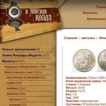
Главн
Контакты
Безопасные
Главная ::
магазин ::
Мон
Новые поступления
(0)
Знаки,Награды,Медали
(217)
Монеты
(4757)
(116)
Заводские наборы монет.
(2151)
Монеты разных стран
(41)
АВСТРАЛИЯ И ОКЕАНИЯ
Наименование:
5 Крон 1993 
Регистрационный номер:
466
(536)
АЗИЯ
Страна:
Словакия
Металл:
St-Ni
(231)
АФРИКА
Размер:
24,75
(995)
ЕВРОПА
Вес:
5,4
Год:
1993
(27)
Австрия
Тематика:
Нумизматика
Состояние:
XF(extremely fine)
(10)
Албания