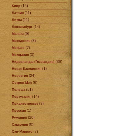
(14)
Кипр
(11)
Латвия
(11)
Литва
(14)
Люксембург
(9)
Мальта
(3)
Македония
(7)
Монако
(3)
Молдавия
(36)
Нидерланды (Голландия)
(1)
Новая Каледония
(24)
Норвегия
(6)
Остров Мэн
(51)
Польша
(14)
Португалия
(3)
Приднестровье
(1)
Пруссия
(20)
Румыния
(0)
Саксония
(7)
Сан-Марино