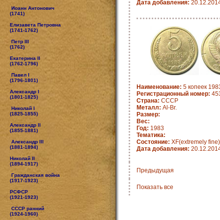
Дата добавления:
20.12.201
Иоанн Антонович
(1741)
Елизавета Петровна
(1741-1762)
Петр III
(1762)
Екатерина II
(1762-1796)
Павел I
(1796-1801)
Наименование:
5 копеек 198
Александр I
Регистрационный номер:
45
(1801-1825)
Страна:
СССР
Металл:
Al-Br.
Николай I
(1825-1855)
Размер:
Вес:
Александр II
Год:
1983
(1855-1881)
Тематика:
Состояние:
XF(extremely fine)
Александр III
(1881-1894)
Дата добавления:
20.12.201
Николай II
(1894-1917)
Предыдущая
Гражданская война
(1917-1923)
Показать все
РСФСР
(1921-1923)
СССР ранний
(1924-1960)