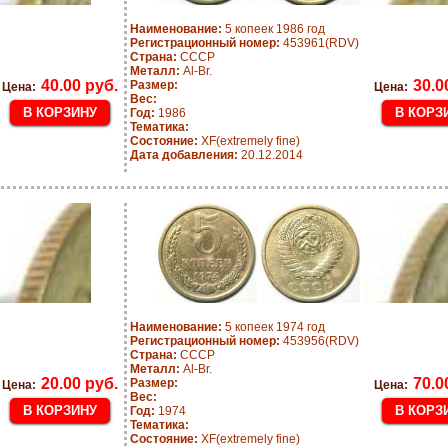
Наименование:
5 копеек 1986 год
Регистрационный номер:
453961(RDV)
Страна:
СССР
Металл:
Al-Br.
40.00 руб.
30.0
Размер:
Цена:
Цена:
Вес:
Год:
1986
Тематика:
Состояние:
XF(extremely fine)
Дата добавления:
20.12.2014
Наименование:
5 копеек 1974 год
Регистрационный номер:
453956(RDV)
Страна:
СССР
Металл:
Al-Br.
20.00 руб.
70.0
Размер:
Цена:
Цена:
Вес:
Год:
1974
Тематика:
Состояние:
XF(extremely fine)