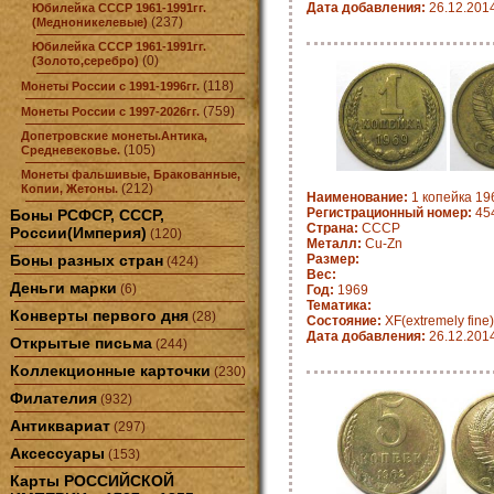
Дата добавления:
26.12.201
Юбилейка СССР 1961-1991гг.
(237)
(Медноникелевые)
Юбилейка СССР 1961-1991гг.
(0)
(Золото,серебро)
(118)
Монеты России с 1991-1996гг.
(759)
Монеты России с 1997-2026гг.
Допетровские монеты.Антика,
(105)
Средневековье.
Монеты фальшивые, Бракованные,
(212)
Копии, Жетоны.
Наименование:
1 копейка 19
Регистрационный номер:
45
Боны РСФСР, СССР,
Страна:
СССР
России(Империя)
(120)
Металл:
Cu-Zn
Боны разных стран
Размер:
(424)
Вес:
Деньги марки
(6)
Год:
1969
Тематика:
Конверты первого дня
(28)
Состояние:
XF(extremely fine)
Дата добавления:
26.12.201
Открытые письма
(244)
Коллекционные карточки
(230)
Филателия
(932)
Антиквариат
(297)
Аксессуары
(153)
Карты РОССИЙСКОЙ