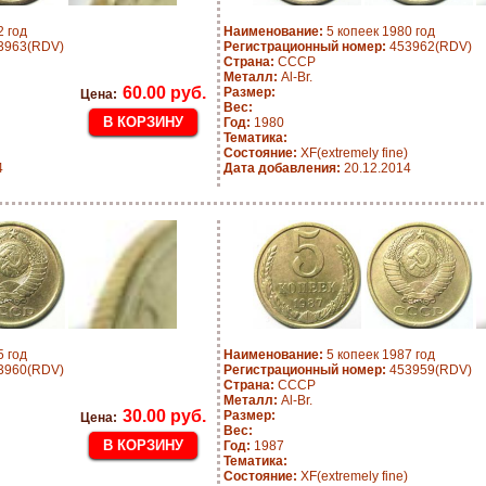
2 год
Наименование:
5 копеек 1980 год
3963(RDV)
Регистрационный номер:
453962(RDV)
Страна:
СССР
Металл:
Al-Br.
60.00 руб.
Размер:
Цена:
Вес:
Год:
1980
Тематика:
Состояние:
XF(extremely fine)
4
Дата добавления:
20.12.2014
5 год
Наименование:
5 копеек 1987 год
3960(RDV)
Регистрационный номер:
453959(RDV)
Страна:
СССР
Металл:
Al-Br.
30.00 руб.
Размер:
Цена:
Вес:
Год:
1987
Тематика:
Состояние:
XF(extremely fine)