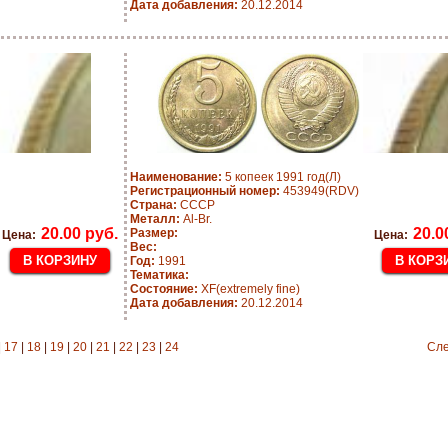
Дата добавления:
20.12.2014
Наименование:
5 копеек 1991 год(Л)
Регистрационный номер:
453949(RDV)
Страна:
СССР
Металл:
Al-Br.
20.00 руб.
20.0
Размер:
Цена:
Цена:
Вес:
Год:
1991
Тематика:
Состояние:
XF(extremely fine)
Дата добавления:
20.12.2014
|
17
|
18
|
19
|
20
|
21
|
22
|
23
|
24
Сл