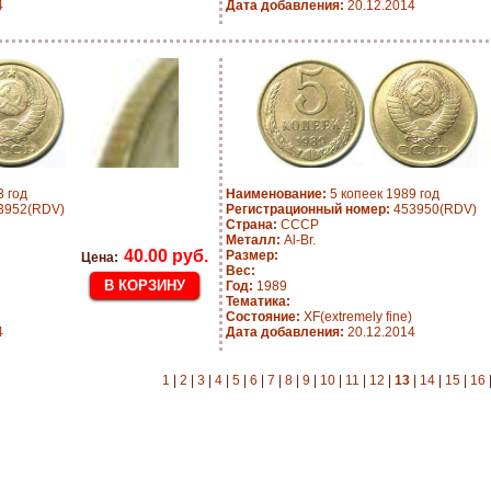
4
Дата добавления:
20.12.2014
3 год
Наименование:
5 копеек 1989 год
3952(RDV)
Регистрационный номер:
453950(RDV)
Страна:
СССР
Металл:
Al-Br.
40.00 руб.
Размер:
Цена:
Вес:
Год:
1989
Тематика:
Состояние:
XF(extremely fine)
4
Дата добавления:
20.12.2014
1
|
2
|
3
|
4
|
5
|
6
|
7
|
8
|
9
|
10
|
11
|
12
|
13
|
14
|
15
|
16