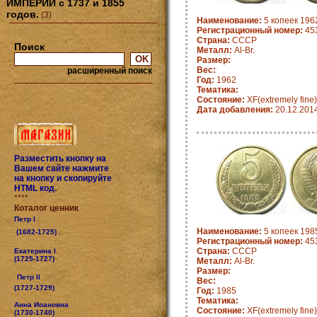
ИМПЕРИИ с 1737 и 1855
годов.
(3)
Наименование:
5 копеек 196
Регистрационный номер:
45
Страна:
СССР
Поиск
Металл:
Al-Br.
Размер:
Вес:
расширенный поиск
Год:
1962
Тематика:
Состояние:
XF(extremely fine)
Дата добавления:
20.12.201
Разместить кнопку на
Вашем сайте нажмите
на кнопку и скопируйте
HTML код.
****
Коталог ценник
Петр I
Наименование:
5 копеек 198
(1682-1725) .
Регистрационный номер:
45
Страна:
СССР
Екатерина I
(1725-1727)
Металл:
Al-Br.
Размер:
Петр II
Вес:
(1727-1729)
Год:
1985
Тематика:
Анна Иоановна
Состояние:
XF(extremely fine)
(1730-1740)