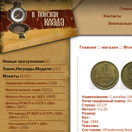
Главн
Контакты
Безопасные
Главная ::
магазин ::
Мон
Новые поступления
(0)
Знаки,Награды,Медали
(217)
Монеты
(4757)
(116)
Заводские наборы монет.
(2151)
Монеты разных стран
(449)
Монеты России до 1917г.
Наименование:
1 копейка 19
Регистрационный номер:
45
Монеты РСФСР и СССР с 1921-
Страна:
СССР
(847)
1991гг.
Металл:
Cu-Zn
Размер:
Погодовка РСФСР и СССР с 1921-
(257)
1957гг.
Вес:
Год:
1984
Погодовка СССР с 1961-
Тематика:
(353)
1991гг.
Состояние:
XF(extremely fine)