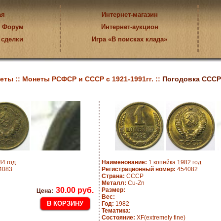
ая
Интернет-магазин
Форум
Интернет-аукцион
 сделки
Игра «В поисках клада»
еты ::
Монеты РСФСР и СССР с 1921-1991гг. ::
Погодовка СССР 
84 год
Наименование:
1 копейка 1982 год
4083
Регистрационный номер:
454082
Страна:
СССР
Металл:
Cu-Zn
30.00 руб.
Размер:
Цена:
Вес:
Год:
1982
Тематика:
Состояние:
XF(extremely fine)