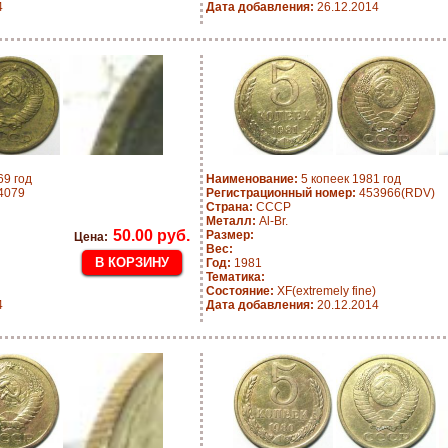
4
Дата добавления:
26.12.2014
69 год
Наименование:
5 копеек 1981 год
4079
Регистрационный номер:
453966(RDV)
Страна:
СССР
Металл:
Al-Br.
50.00 руб.
Размер:
Цена:
Вес:
Год:
1981
Тематика:
Состояние:
XF(extremely fine)
4
Дата добавления:
20.12.2014