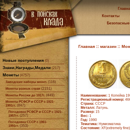
Главн
Контакты
Безопасные
Главная ::
магазин ::
Мон
Новые поступления
(0)
Знаки,Награды,Медали
(217)
Монеты
(4757)
(116)
Заводские наборы монет.
(2151)
Монеты разных стран
(449)
Монеты России до 1917г.
Наименование:
1 Копейка 19
Регистрационный номер:
46
Монеты РСФСР и СССР с 1921-
Страна:
СССР
(847)
1991гг.
Металл:
Латунь.
Размер:
15
Погодовка РСФСР и СССР с 1921-
(257)
1957гг.
Вес:
1
Год:
1990
Погодовка СССР с 1961-
Тематика:
Нумизматика
(353)
1991гг.
Состояние:
XF(extremely fine)