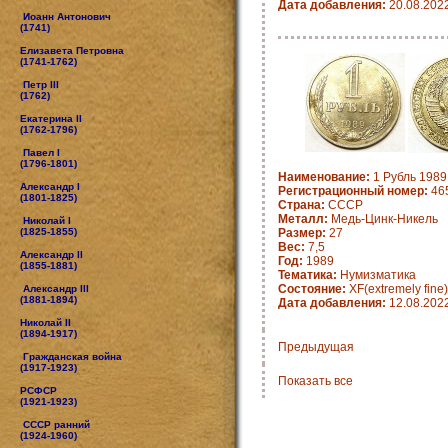
Дата добавления:
20.08.202
Иоанн Антонович
(1741)
Елизавета Петровна
(1741-1762)
Петр III
(1762)
Екатерина II
(1762-1796)
Павел I
(1796-1801)
Наименование:
1 Рубль 1989 
Александр I
Регистрационный номер:
46
(1801-1825)
Страна:
СССР
Металл:
Медь-Цинк-Никель
Николай I
(1825-1855)
Размер:
27
Вес:
7,5
Александр II
Год:
1989
(1855-1881)
Тематика:
Нумизматика
Состояние:
XF(extremely fine)
Александр III
(1881-1894)
Дата добавления:
12.08.202
Николай II
(1894-1917)
Предыдущая
Гражданская война
(1917-1923)
Показать все
РСФСР
(1921-1923)
СССР ранний
(1924-1960)