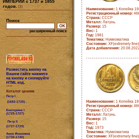
ИМПЕРИИ с 1737 и 1855
годов.
(3)
Наименование:
1 Копейка 19
Регистрационный номер:
46
Страна:
СССР
Поиск
Металл:
Латунь.
Размер:
15
Вес:
1
расширенный поиск
Год:
1981
Тематика:
Нумизматика
Состояние:
XF(extremely fine)
Дата добавления:
20.08.202
Разместить кнопку на
Вашем сайте нажмите
на кнопку и скопируйте
HTML код.
****
Коталог ценник
Петр I
Наименование:
1 Копейка 19
(1682-1725) .
Регистрационный номер:
46
Страна:
СССР
Екатерина I
(1725-1727)
Металл:
Латунь.
Размер:
15
Петр II
Вес:
1
(1727-1729)
Год:
1973
Тематика:
Нумизматика
Анна Иоановна
Состояние:
XF(extremely fine)
(1730-1740)