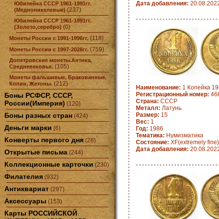
Дата добавления:
20.08.202
Юбилейка СССР 1961-1991гг.
(237)
(Медноникелевые)
Юбилейка СССР 1961-1991гг.
(0)
(Золото,серебро)
(118)
Монеты России с 1991-1996гг.
(759)
Монеты России с 1997-2026гг.
Допетровские монеты.Антика,
(105)
Средневековье.
Монеты фальшивые, Бракованные,
(212)
Копии, Жетоны.
Наименование:
1 Копейка 19
Регистрационный номер:
46
Боны РСФСР, СССР,
Страна:
СССР
России(Империя)
(120)
Металл:
Латунь.
Боны разных стран
Размер:
15
(424)
Вес:
1
Деньги марки
(6)
Год:
1986
Тематика:
Нумизматика
Конверты первого дня
(28)
Состояние:
XF(extremely fine)
Дата добавления:
20.08.202
Открытые письма
(244)
Коллекционные карточки
(230)
Филателия
(932)
Антиквариат
(297)
Аксессуары
(153)
Карты РОССИЙСКОЙ