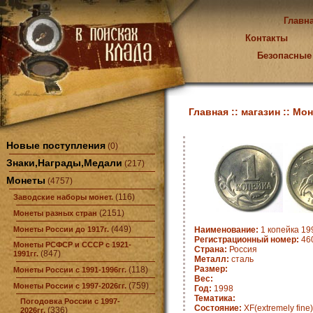
Главн
Контакты
Безопасные
Главная ::
магазин ::
Мон
Новые поступления
(0)
Знаки,Награды,Медали
(217)
Монеты
(4757)
(116)
Заводские наборы монет.
(2151)
Монеты разных стран
(449)
Монеты России до 1917г.
Наименование:
1 копейка 19
Регистрационный номер:
46
Монеты РСФСР и СССР с 1921-
Страна:
Россия
(847)
1991гг.
Металл:
сталь
Размер:
(118)
Монеты России с 1991-1996гг.
Вес:
(759)
Монеты России с 1997-2026гг.
Год:
1998
Тематика:
Погодовка России с 1997-
Состояние:
XF(extremely fine)
(336)
2026гг.