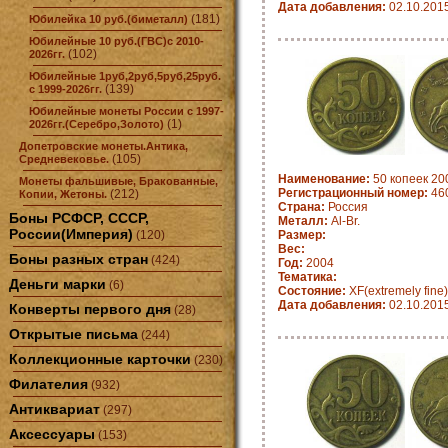
Дата добавления:
02.10.201
(181)
Юбилейка 10 руб.(биметалл)
Юбилейные 10 руб.(ГВС)с 2010-
(102)
2026гг.
Юбилейные 1руб,2руб,5руб,25руб.
(139)
с 1999-2026гг.
Юбилейные монеты России с 1997-
(1)
2026гг.(Серебро,Золото)
Допетровские монеты.Антика,
(105)
Средневековье.
Наименование:
50 копеек 20
Монеты фальшивые, Бракованные,
Регистрационный номер:
46
(212)
Копии, Жетоны.
Страна:
Россия
Боны РСФСР, СССР,
Металл:
Al-Br.
России(Империя)
(120)
Размер:
Вес:
Боны разных стран
(424)
Год:
2004
Тематика:
Деньги марки
(6)
Состояние:
XF(extremely fine)
Дата добавления:
02.10.201
Конверты первого дня
(28)
Открытые письма
(244)
Коллекционные карточки
(230)
Филателия
(932)
Антиквариат
(297)
Аксессуары
(153)