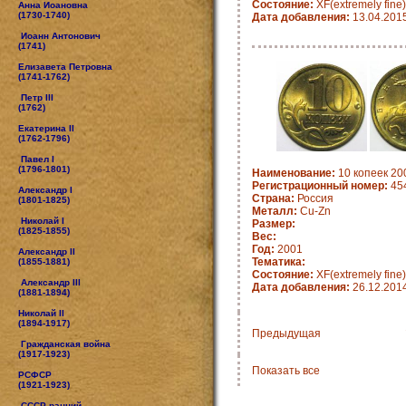
Состояние:
XF(extremely fine)
Анна Иоановна
(1730-1740)
Дата добавления:
13.04.201
Иоанн Антонович
(1741)
Елизавета Петровна
(1741-1762)
Петр III
(1762)
Екатерина II
(1762-1796)
Павел I
(1796-1801)
Наименование:
10 копеек 20
Регистрационный номер:
45
Александр I
Страна:
Россия
(1801-1825)
Металл:
Cu-Zn
Николай I
Размер:
(1825-1855)
Вес:
Год:
2001
Александр II
Тематика:
(1855-1881)
Состояние:
XF(extremely fine)
Александр III
Дата добавления:
26.12.201
(1881-1894)
Николай II
(1894-1917)
Предыдущая
Гражданская война
(1917-1923)
Показать все
РСФСР
(1921-1923)
СССР ранний