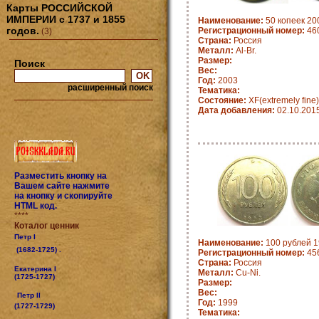
Карты РОССИЙСКОЙ
ИМПЕРИИ с 1737 и 1855
Наименование:
50 копеек 20
годов.
Регистрационный номер:
46
(3)
Страна:
Россия
Металл:
Al-Br.
Размер:
Поиск
Вес:
Год:
2003
расширенный поиск
Тематика:
Состояние:
XF(extremely fine)
Дата добавления:
02.10.201
Разместить кнопку на
Вашем сайте нажмите
на кнопку и скопируйте
HTML код.
****
Коталог ценник
Петр I
Наименование:
100 рублей 1
(1682-1725) .
Регистрационный номер:
45
Страна:
Россия
Екатерина I
Металл:
Cu-Ni.
(1725-1727)
Размер:
Вес:
Петр II
Год:
1999
(1727-1729)
Тематика: