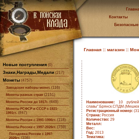
Главн
Контакты
Безопасные
Главная ::
магазин ::
Мон
Новые поступления
(0)
Знаки,Награды,Медали
(217)
Монеты
(4757)
(116)
Заводские наборы монет.
(2151)
Монеты разных стран
(449)
Монеты России до 1917г.
Наименование:
10 рублей 
славы".Брянск.СПДМ.(Мешко
Монеты РСФСР и СССР с 1921-
Регистрационный номер:
(3
(847)
1991гг.
Страна:
Россия
Количество:
29
(118)
Монеты России с 1991-1996гг.
Металл:
(759)
Монеты России с 1997-2026гг.
Вес:
Год:
2013
Погодовка России с 1997-
Тематика:
(336)
2026гг.