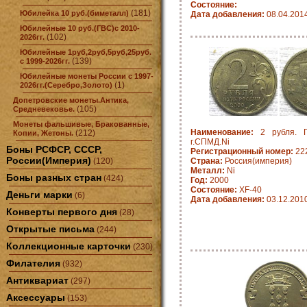
Состояние:
(181)
Юбилейка 10 руб.(биметалл)
Дата добавления:
08.04.201
Юбилейные 10 руб.(ГВС)с 2010-
(102)
2026гг.
Юбилейные 1руб,2руб,5руб,25руб.
(139)
с 1999-2026гг.
Юбилейные монеты России с 1997-
(1)
2026гг.(Серебро,Золото)
Допетровские монеты.Антика,
(105)
Средневековье.
Монеты фальшивые, Бракованные,
Наименование:
2 рубля. Г
(212)
Копии, Жетоны.
г.СПМД.Ni
Боны РСФСР, СССР,
Регистрационный номер:
22
России(Империя)
(120)
Страна:
Россия(империя)
Металл:
Ni
Боны разных стран
(424)
Год:
2000
Состояние:
XF-40
Деньги марки
(6)
Дата добавления:
03.12.201
Конверты первого дня
(28)
Открытые письма
(244)
Коллекционные карточки
(230)
Филателия
(932)
Антиквариат
(297)
Аксессуары
(153)