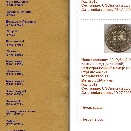
Год:
2013
Анна Иоановна
(1730-1740)
Состояние:
UNC(uncirculated
Дата добавления:
29.07.201
Иоанн Антонович
(1741)
Елизавета Петровна
(1741-1762)
Петр III
(1762)
Екатерина II
(1762-1796)
Павел I
(1796-1801)
Наименование:
10 Рублей 2
Александр I
битвы. СПМД.(Мешковой)
(1801-1825)
Регистрационный номер:
(2
Николай I
Страна:
Россия
(1825-1855)
Количество:
30
Металл:
St/Латунь.
Александр II
Год:
2013
(1855-1881)
Состояние:
UNC(uncirculated
Александр III
Дата добавления:
29.07.201
(1881-1894)
Николай II
(1894-1917)
Предыдущая
Гражданская война
(1917-1923)
Показать все
РСФСР
(1921-1923)
СССР ранний