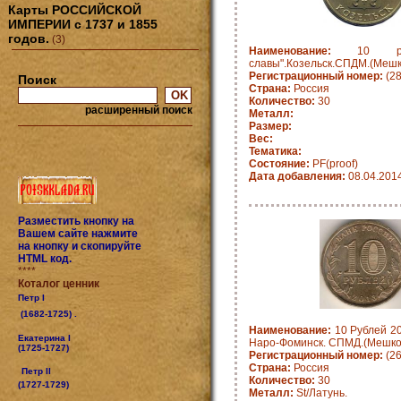
Карты РОССИЙСКОЙ
ИМПЕРИИ с 1737 и 1855
годов.
(3)
Наименование:
10 рубл
славы".Козельск.СПДМ.(Мешк
Регистрационный номер:
(2
Поиск
Страна:
Россия
Количество:
30
расширенный поиск
Металл:
Размер:
Вес:
Тематика:
Состояние:
PF(proof)
Дата добавления:
08.04.201
Разместить кнопку на
Вашем сайте нажмите
на кнопку и скопируйте
HTML код.
****
Коталог ценник
Петр I
(1682-1725) .
Наименование:
10 Рублей 20
Екатерина I
Наро-Фоминск. СПМД.(Мешко
(1725-1727)
Регистрационный номер:
(2
Страна:
Россия
Петр II
Количество:
30
(1727-1729)
Металл:
St/Латунь.