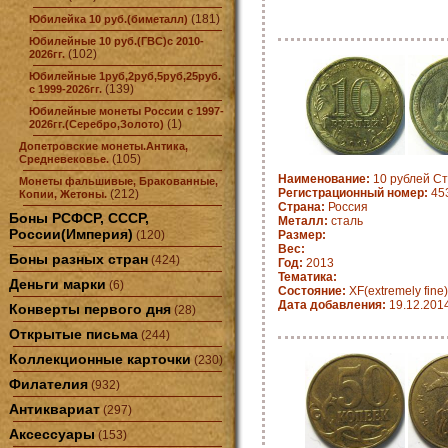
(181)
Юбилейка 10 руб.(биметалл)
Юбилейные 10 руб.(ГВС)с 2010-
(102)
2026гг.
Юбилейные 1руб,2руб,5руб,25руб.
(139)
с 1999-2026гг.
Юбилейные монеты России с 1997-
(1)
2026гг.(Серебро,Золото)
Допетровские монеты.Антика,
(105)
Средневековье.
Наименование:
10 рублей Ст
Монеты фальшивые, Бракованные,
Регистрационный номер:
45
(212)
Копии, Жетоны.
Страна:
Россия
Боны РСФСР, СССР,
Металл:
сталь
России(Империя)
(120)
Размер:
Вес:
Боны разных стран
(424)
Год:
2013
Тематика:
Деньги марки
(6)
Состояние:
XF(extremely fine)
Дата добавления:
19.12.201
Конверты первого дня
(28)
Открытые письма
(244)
Коллекционные карточки
(230)
Филателия
(932)
Антиквариат
(297)
Аксессуары
(153)