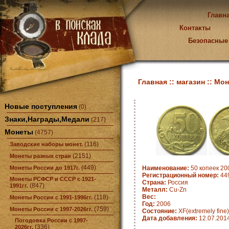
Главн
Контакты
Безопасные
Главная ::
магазин ::
Мон
Новые поступления
(0)
Знаки,Награды,Медали
(217)
Монеты
(4757)
(116)
Заводские наборы монет.
(2151)
Монеты разных стран
(449)
Монеты России до 1917г.
Наименование:
50 копеек 200
Регистрационный номер:
44
Монеты РСФСР и СССР с 1921-
Страна:
Россия
(847)
1991гг.
Металл:
Cu-Zn
Вес:
(118)
Монеты России с 1991-1996гг.
Год:
2006
(759)
Монеты России с 1997-2026гг.
Состояние:
XF(extremely fine)
Дата добавления:
12.07.201
Погодовка России с 1997-
(336)
2026гг.