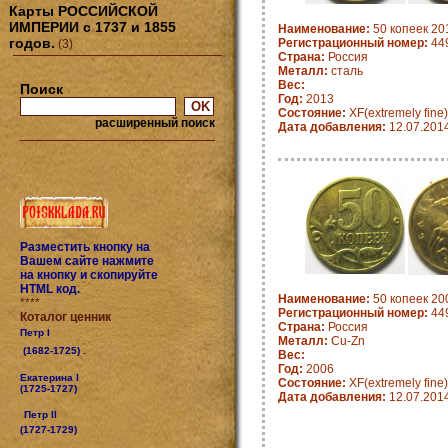
Карты РОССИЙСКОЙ
ИМПЕРИИ с 1737 и 1855
Наименование:
50 копеек 20
годов.
Регистрационный номер:
44
(3)
Страна:
Россия
Металл:
сталь
Вес:
Поиск
Год:
2013
Состояние:
XF(extremely fine)
расширенный поиск
Дата добавления:
12.07.201
Разместить кнопку на
Вашем сайте нажмите
на кнопку и скопируйте
HTML код.
Наименование:
50 копеек 200
****
Регистрационный номер:
44
Коталог ценник
Страна:
Россия
Петр I
Металл:
Cu-Zn
(1682-1725) .
Вес:
Год:
2006
Екатерина I
Состояние:
XF(extremely fine)
(1725-1727)
Дата добавления:
12.07.201
Петр II
(1727-1729)