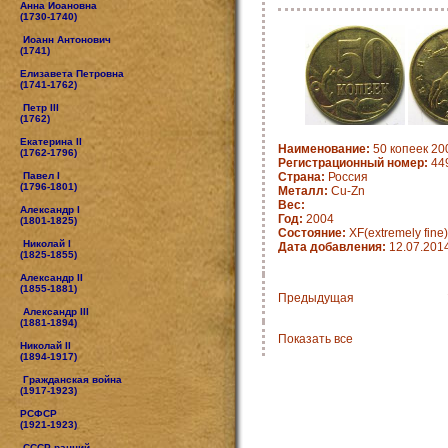
Анна Иоановна
(1730-1740)
Иоанн Антонович
(1741)
Елизавета Петровна
(1741-1762)
Петр III
(1762)
Екатерина II
Наименование:
50 копеек 20
(1762-1796)
Регистрационный номер:
44
Павел I
Страна:
Россия
(1796-1801)
Металл:
Cu-Zn
Вес:
Александр I
Год:
2004
(1801-1825)
Состояние:
XF(extremely fine)
Николай I
Дата добавления:
12.07.201
(1825-1855)
Александр II
(1855-1881)
Предыдущая
Александр III
(1881-1894)
Показать все
Николай II
(1894-1917)
Гражданская война
(1917-1923)
РСФСР
(1921-1923)
СССР ранний