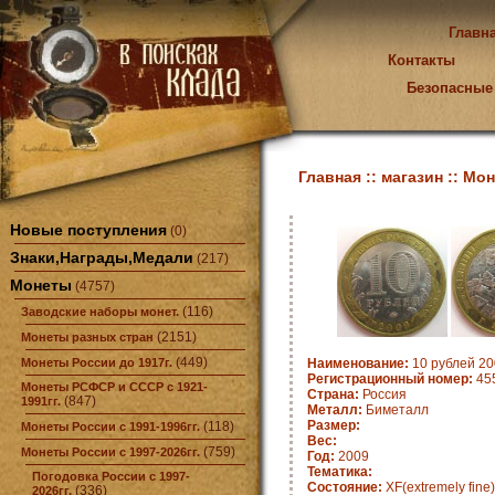
Главн
Контакты
Безопасные
Главная ::
магазин ::
Мон
Новые поступления
(0)
Знаки,Награды,Медали
(217)
Монеты
(4757)
(116)
Заводские наборы монет.
(2151)
Монеты разных стран
(449)
Монеты России до 1917г.
Наименование:
10 рублей 20
Регистрационный номер:
45
Монеты РСФСР и СССР с 1921-
Страна:
Россия
(847)
1991гг.
Металл:
Биметалл
Размер:
(118)
Монеты России с 1991-1996гг.
Вес:
(759)
Монеты России с 1997-2026гг.
Год:
2009
Тематика:
Погодовка России с 1997-
Состояние:
XF(extremely fine)
(336)
2026гг.