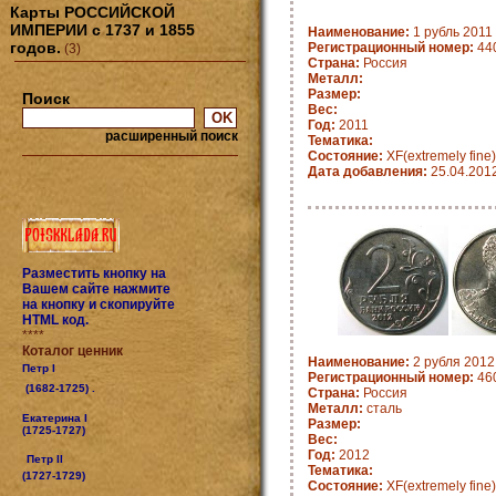
Карты РОССИЙСКОЙ
ИМПЕРИИ с 1737 и 1855
Наименование:
1 рубль 2011 
годов.
Регистрационный номер:
44
(3)
Страна:
Россия
Металл:
Размер:
Поиск
Вес:
Год:
2011
расширенный поиск
Тематика:
Состояние:
XF(extremely fine)
Дата добавления:
25.04.201
Разместить кнопку на
Вашем сайте нажмите
на кнопку и скопируйте
HTML код.
****
Коталог ценник
Наименование:
2 рубля 2012
Петр I
Регистрационный номер:
46
(1682-1725) .
Страна:
Россия
Металл:
сталь
Екатерина I
Размер:
(1725-1727)
Вес:
Год:
2012
Петр II
Тематика:
(1727-1729)
Состояние:
XF(extremely fine)