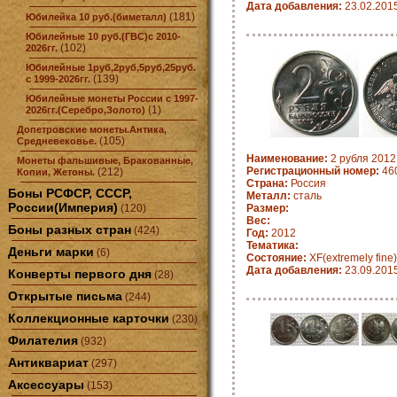
Дата добавления:
23.02.201
(181)
Юбилейка 10 руб.(биметалл)
Юбилейные 10 руб.(ГВС)с 2010-
(102)
2026гг.
Юбилейные 1руб,2руб,5руб,25руб.
(139)
с 1999-2026гг.
Юбилейные монеты России с 1997-
(1)
2026гг.(Серебро,Золото)
Допетровские монеты.Антика,
(105)
Средневековье.
Наименование:
2 рубля 201
Монеты фальшивые, Бракованные,
Регистрационный номер:
46
(212)
Копии, Жетоны.
Страна:
Россия
Боны РСФСР, СССР,
Металл:
сталь
России(Империя)
(120)
Размер:
Вес:
Боны разных стран
(424)
Год:
2012
Тематика:
Деньги марки
(6)
Состояние:
XF(extremely fine)
Дата добавления:
23.09.201
Конверты первого дня
(28)
Открытые письма
(244)
Коллекционные карточки
(230)
Филателия
(932)
Антиквариат
(297)
Аксессуары
(153)