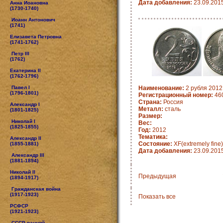
Дата добавления:
23.09.201
Анна Иоановна
(1730-1740)
Иоанн Антонович
(1741)
Елизавета Петровна
(1741-1762)
Петр III
(1762)
Екатерина II
(1762-1796)
Павел I
Наименование:
2 рубля 2012
(1796-1801)
Регистрационный номер:
46
Страна:
Россия
Александр I
Металл:
сталь
(1801-1825)
Размер:
Николай I
Вес:
(1825-1855)
Год:
2012
Тематика:
Александр II
Состояние:
XF(extremely fine)
(1855-1881)
Дата добавления:
23.09.201
Александр III
(1881-1894)
Николай II
Предыдущая
(1894-1917)
Гражданская война
(1917-1923)
Показать все
РСФСР
(1921-1923)
СССР ранний