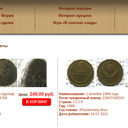
ая
Интернет-магазин
Форум
Интернет-аукцион
 сделки
Игра «В поисках клада»
еты
249.00 руб.
в Адольф
Наименование:
1 копейка 1989 года.
Цена:
4769
Регистрационный номер:
226074(RDV)
Страна:
CCCP
Год:
1989
Состояние:
XF(extremely fine)
9
Дата добавления:
16.07.2011