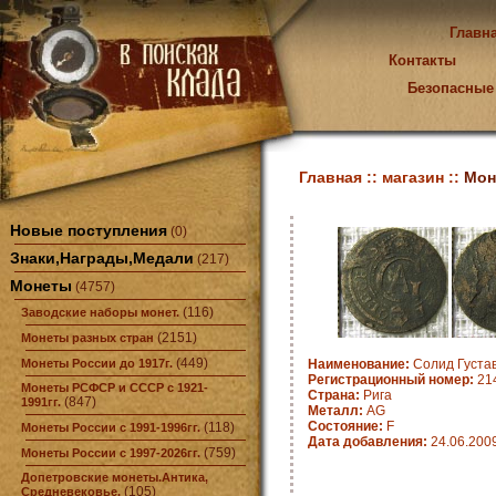
Главн
Контакты
Безопасные
Главная ::
магазин ::
Мон
Новые поступления
(0)
Знаки,Награды,Медали
(217)
Монеты
(4757)
(116)
Заводские наборы монет.
(2151)
Монеты разных стран
(449)
Монеты России до 1917г.
Наименование:
Солид Густа
Регистрационный номер:
21
Монеты РСФСР и СССР с 1921-
Страна:
Рига
(847)
1991гг.
Металл:
AG
Состояние:
F
(118)
Монеты России с 1991-1996гг.
Дата добавления:
24.06.200
(759)
Монеты России с 1997-2026гг.
Допетровские монеты.Антика,
(105)
Средневековье.