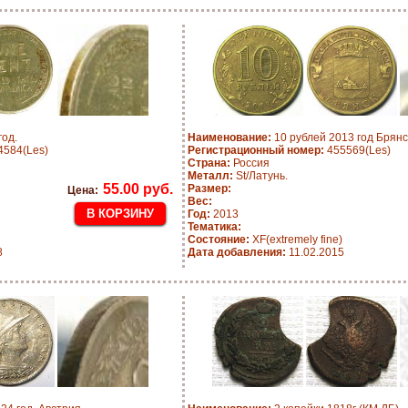
год.
Наименование:
10 рублей 2013 год Брянс
584(Les)
Регистрационный номер:
455569(Les)
Страна:
Россия
Металл:
St/Латунь.
55.00 руб.
Размер:
Цена:
Вес:
Год:
2013
Тематика:
Состояние:
XF(extremely fine)
8
Дата добавления:
11.02.2015