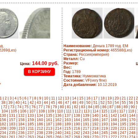
д.
Наименование:
Деньга 1789 год. ЕМ
269(Les)
Регистрационный номер:
465588(Les)
Страна:
Россия(империя)
Металл:
Cu
144.00 руб.
Размер:
Цена:
Ц
Вес:
Год:
1789
Тематика:
Нумизматика
Состояние:
VF(very fine)
7
Дата добавления:
10.12.2019
1
|
2
|
3
|
4
|
5
|
6
|
7
|
8
|
9
|
10
|
11
|
12
|
13
|
14
|
15
|
16
|
17
|
18
|
19
|
20
|
21
|
22
|
2
|
38
|
39
|
40
|
41
|
42
|
43
|
44
|
45
|
46
|
47
|
48
|
49
|
50
|
51
|
52
|
53
|
54
|
55
|
56
|
5
|
72
|
73
|
74
|
75
|
76
|
77
|
78
|
79
|
80
|
81
|
82
|
83
|
84
|
85
|
86
|
87
|
88
|
89
|
90
|
104
|
105
|
106
|
107
|
108
|
109
|
110
|
111
|
112
|
113
|
114
|
115
|
116
|
117
|
118
|
130
|
131
|
132
|
133
|
134
|
135
|
136
|
137
|
138
|
139
|
140
|
141
|
142
|
143
|
144
156
|
157
|
158
|
159
|
160
|
161
|
162
|
163
|
164
|
165
|
166
|
167
|
168
|
169
|
170
182
|
183
|
184
|
185
|
186
|
187
|
188
|
189
|
190
|
191
|
192
|
193
|
194
|
195
|
196
208
|
209
|
210
|
211
|
212
|
213
|
214
|
215
|
216
|
217
|
218
|
219
|
220
|
221
|
222
234
|
235
|
236
|
237
|
238
|
239
|
240
|
241
|
242
|
243
|
244
|
245
|
246
|
247
|
248
260
|
261
|
262
|
263
|
264
|
265
|
266
|
267
|
268
|
269
|
270
|
271
|
272
|
273
|
274