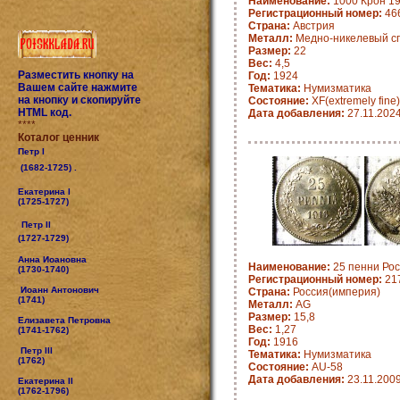
Наименование:
1000 Крон 19
Регистрационный номер:
466
Страна:
Австрия
Металл:
Медно-никелевый с
Размер:
22
Вес:
4,5
Разместить кнопку на
Год:
1924
Вашем сайте нажмите
Тематика:
Нумизматика
на кнопку и скопируйте
Состояние:
XF(extremely fine)
HTML код.
Дата добавления:
27.11.202
****
Коталог ценник
Петр I
(1682-1725) .
Екатерина I
(1725-1727)
Петр II
(1727-1729)
Анна Иоановна
Наименование:
25 пенни Рос
(1730-1740)
Регистрационный номер:
21
Иоанн Антонович
Страна:
Россия(империя)
(1741)
Металл:
AG
Размер:
15,8
Елизавета Петровна
Вес:
1,27
(1741-1762)
Год:
1916
Петр III
Тематика:
Нумизматика
(1762)
Состояние:
AU-58
Дата добавления:
23.11.200
Екатерина II
(1762-1796)