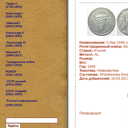
Павел I
(1796-1801)
Александр I
(1801-1825)
Николай I
(1825-1855)
Александр II
(1855-1881)
Наименование:
5 Лир 1948 го
Александр III
(1881-1894)
Регистрационный номер:
462
Страна:
Италия.
Николай II
Металл:
AL.
(1894-1917)
Размер:
Гражданская война
Вес:
(1917-1923)
Год:
1948
Тематика:
Нумизматика
РСФСР
Состояние:
XF(extremely fine)
(1921-1923)
Дата добавления:
18.04.201
СССР ранний
(1924-1960)
СССР поздний
(1961-1991)
Россия современная
(1992-2023)
Предыдущая