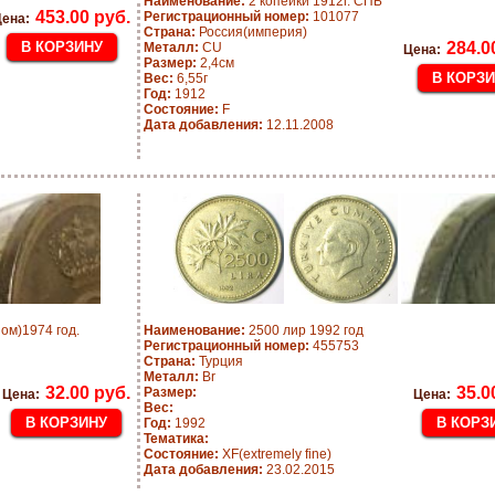
Наименование:
2 копейки 1912г. СПБ
453.00 руб.
Регистрационный номер:
101077
ена:
Страна:
Россия(империя)
284.0
Металл:
CU
Цена:
Размер:
2,4см
Вес:
6,55г
Год:
1912
Состояние:
F
Дата добавления:
12.11.2008
ом)1974 год.
Наименование:
2500 лир 1992 год
Регистрационный номер:
455753
Страна:
Турция
Металл:
Br
32.00 руб.
35.0
Размер:
Цена:
Цена:
Вес:
Год:
1992
Тематика:
Состояние:
XF(extremely fine)
Дата добавления:
23.02.2015