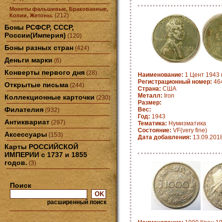
Монеты фальшивые, Бракованные,
(212)
Копии, Жетоны.
Боны РСФСР, СССР,
России(Империя)
(120)
Боны разных стран
(424)
Деньги марки
(6)
Конверты первого дня
(28)
Наименование:
1 Цент 1943 
Регистрационный номер:
464
Открытые письма
(244)
Страна:
США
Металл:
Iron
Коллекционные карточки
(230)
Размер:
Филателия
Вес:
(932)
Год:
1943
Антиквариат
(297)
Тематика:
Нумизматика
Состояние:
VF(very fine)
Аксессуары
(153)
Дата добавления:
13.09.201
Карты РОССИЙСКОЙ
ИМПЕРИИ с 1737 и 1855
годов.
(3)
Поиск
расширенный поиск