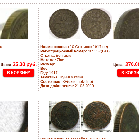
к
Наименование:
10 Стотинок 1917 год.
Регистрационный номер:
465357(Les)
Страна:
Болгария
Металл:
Zinc.
25.00 руб.
270.0
Размер:
Цена:
Цена:
Вес:
Год:
1917
Тематика:
Нумизматика
Состояние:
XF(extremely fine)
Дата добавления:
21.03.2019