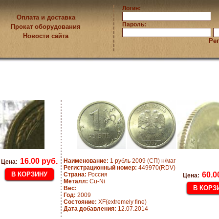
Логин:
Оплата и доставка
Пароль:
Прокат оборудования
Новости сайта
Ре
16.00 руб.
Наименование:
1 рубль 2009 (СП) н/маг
Цена:
Регистрационный номер:
449970(RDV)
60.0
Страна:
Россия
Цена:
Металл:
Cu-Ni
Вес:
Год:
2009
Состояние:
XF(extremely fine)
Дата добавления:
12.07.2014