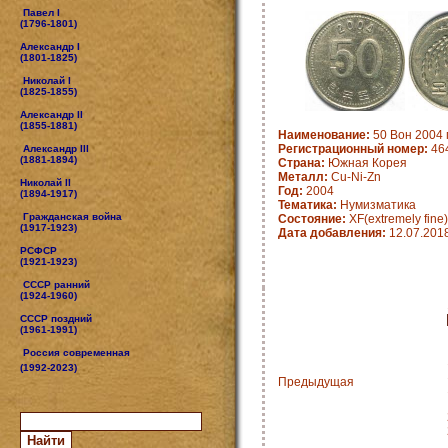
Павел I
(1796-1801)
Александр I
(1801-1825)
Николай I
(1825-1855)
Александр II
(1855-1881)
Наименование:
50 Вон 2004 
Регистрационный номер:
46
Александр III
(1881-1894)
Страна:
Южная Корея
Металл:
Cu-Ni-Zn
Николай II
Год:
2004
(1894-1917)
Тематика:
Нумизматика
Гражданская война
Состояние:
XF(extremely fine)
(1917-1923)
Дата добавления:
12.07.201
РСФСР
(1921-1923)
СССР ранний
(1924-1960)
СССР поздний
(1961-1991)
Россия современная
(1992-2023)
Предыдущая