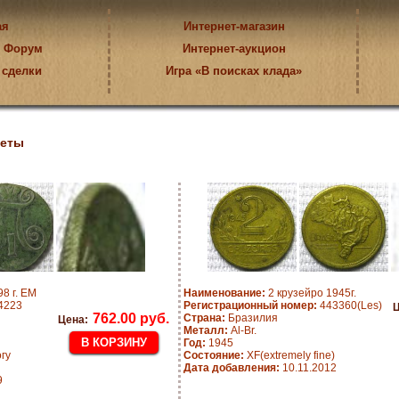
ая
Интернет-магазин
Форум
Интернет-аукцион
 сделки
Игра «В поисках клада»
еты
8 г. ЕМ
Наименование:
2 крузейро 1945г.
4223
Регистрационный номер:
443360(Les)
Ц
762.00 руб.
Страна:
Бразилия
Цена:
Металл:
Al-Br.
Год:
1945
гу
Состояние:
XF(extremely fine)
Дата добавления:
10.11.2012
9