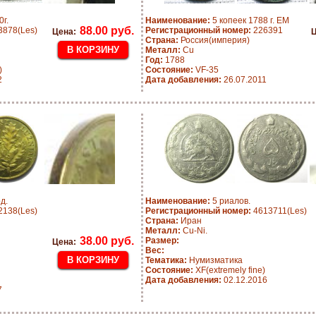
г.
Наименование:
5 копеек 1788 г. ЕМ
88.00 руб.
878(Les)
Регистрационный номер:
226391
Цена:
Ц
Страна:
Россия(империя)
Металл:
Cu
Год:
1788
)
Состояние:
VF-35
2
Дата добавления:
26.07.2011
д.
Наименование:
5 риалов.
138(Les)
Регистрационный номер:
4613711(Les)
Страна:
Иран
Металл:
Cu-Ni.
38.00 руб.
Размер:
Цена:
Вес:
Тематика:
Нумизматика
Состояние:
XF(extremely fine)
Дата добавления:
02.12.2016
7