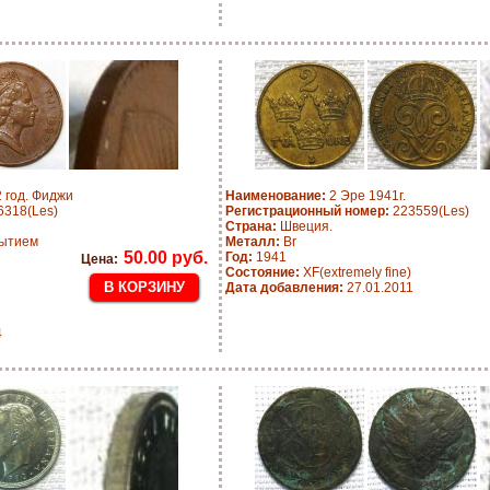
 год. Фиджи
Наименование:
2 Эре 1941г.
318(Les)
Регистрационный номер:
223559(Les)
Страна:
Швеция.
рытием
Металл:
Br
50.00 руб.
Год:
1941
Цена:
Состояние:
XF(extremely fine)
Дата добавления:
27.01.2011
4