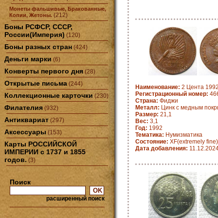
Монеты фальшивые, Бракованные,
(212)
Копии, Жетоны.
Боны РСФСР, СССР,
России(Империя)
(120)
Боны разных стран
(424)
Деньги марки
(6)
Конверты первого дня
(28)
Открытые письма
(244)
Наименование:
2 Цента 1992
Регистрационный номер:
466
Коллекционные карточки
(230)
Страна:
Фиджи
Филателия
Металл:
Цинк с медным пок
(932)
Размер:
21,1
Антиквариат
(297)
Вес:
3,1
Год:
1992
Аксессуары
(153)
Тематика:
Нумизматика
Состояние:
XF(extremely fine)
Карты РОССИЙСКОЙ
Дата добавления:
11.12.202
ИМПЕРИИ с 1737 и 1855
годов.
(3)
Поиск
расширенный поиск