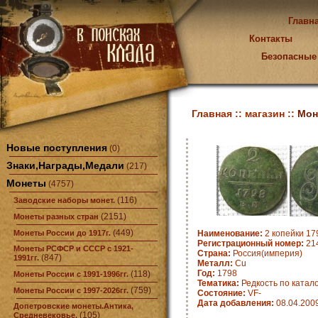
Главн
Контакты
Безопасные
Главная ::
магазин ::
Мон
Новые поступления
(0)
Знаки,Награды,Медали
(217)
Монеты
(4757)
(116)
Заводские наборы монет.
(2151)
Монеты разных стран
(449)
Монеты России до 1917г.
Наименование:
2 копейки 179
Регистрационный номер:
21
Монеты РСФСР и СССР с 1921-
Страна:
Россия(империя)
(847)
1991гг.
Металл:
Cu
Год:
1798
(118)
Монеты России с 1991-1996гг.
Тематика:
Редкость по катало
(759)
Монеты России с 1997-2026гг.
Состояние:
VF-
Дата добавления:
08.04.200
Допетровские монеты.Антика,
(105)
Средневековье.