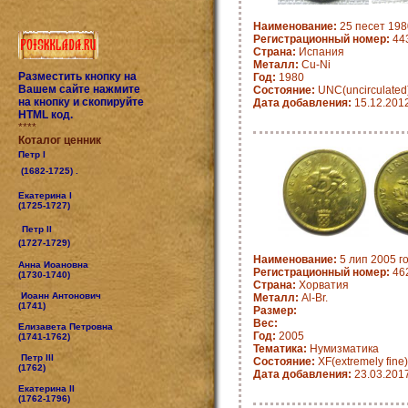
Наименование:
25 песет 1980
Регистрационный номер:
443
Страна:
Испания
Металл:
Cu-Ni
Разместить кнопку на
Год:
1980
Вашем сайте нажмите
Состояние:
UNC(uncirculated
на кнопку и скопируйте
Дата добавления:
15.12.201
HTML код.
****
Коталог ценник
Петр I
(1682-1725) .
Екатерина I
(1725-1727)
Петр II
(1727-1729)
Наименование:
5 лип 2005 го
Анна Иоановна
Регистрационный номер:
462
(1730-1740)
Страна:
Хорватия
Иоанн Антонович
Металл:
Al-Br.
(1741)
Размер:
Вес:
Елизавета Петровна
Год:
2005
(1741-1762)
Тематика:
Нумизматика
Петр III
Состояние:
XF(extremely fine)
(1762)
Дата добавления:
23.03.201
Екатерина II
(1762-1796)