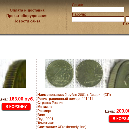
Логин:
Оплата и доставка
Пароль:
Прокат оборудования
Новости сайта
Ре
Наименование:
2 рубля 2001 г. Гагарин (СП)
163.00 руб.
Регистрационный номер:
441411
ена:
Страна:
Россия
Металл:
200.0
Размер:
Цена:
Вес:
Год:
2001
Тематика:
Состояние:
XF(extremely fine)