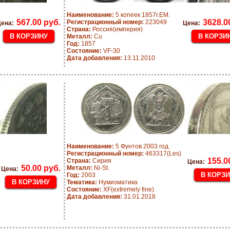
Наименование:
5 копеек 1857г.ЕМ.
567.00 руб.
3628.0
Регистрационный номер:
223049
ена:
Цена:
Страна:
Россия(империя)
Металл:
Cu
Год:
1857
Состояние:
VF-30
Дата добавления:
13.11.2010
Наименование:
5 Фунтов 2003 год.
Регистрационный номер:
463317(Les)
155.0
Страна:
Сирия
Цена:
50.00 руб.
Металл:
Ni-St.
Цена:
Год:
2003
Тематика:
Нумизматика
Состояние:
XF(extremely fine)
Дата добавления:
31.01.2018