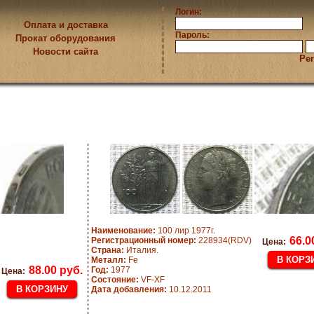
Логин:
Оплата и доставка
Пароль:
Прокат оборудования
Новости сайта
Ре
Наименование:
100 лир 1977г.
66.0
Регистрационный номер:
228934(RDV)
Цена:
Страна:
Италия.
Металл:
Fe
88.00 руб.
Год:
1977
Цена:
Состояние:
VF-XF
Дата добавления:
10.12.2011