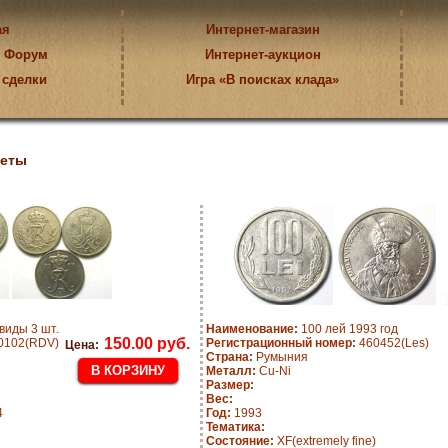
ая
Интернет-магазин
Форум
Интернет-аукцион
 сделки
Игра «В поисках клада»
еты
виды 3 шт.
Наименование:
100 лей 1993 год
150.00 руб.
0102(RDV)
Регистрационный номер:
460452(Les)
Цена:
Страна:
Румыния
Металл:
Cu-Ni
Размер:
Вес:
4
Год:
1993
Тематика:
Состояние:
XF(extremely fine)