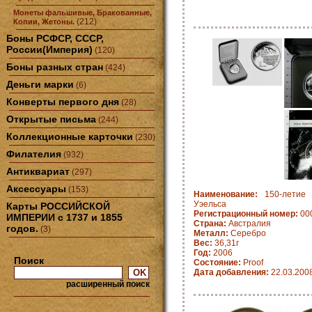
Монеты фальшивые, Бракованные,
(212)
Копии, Жетоны.
Боны РСФСР, СССР,
России(Империя)
(120)
Боны разных стран
(424)
Деньги марки
(6)
Конверты первого дня
(28)
Открытые письма
(244)
Коллекционные карточки
(230)
Филателия
(932)
Антиквариат
(297)
Аксессуары
(153)
Наименование:
150-летие 
Уэельса
Карты РОССИЙСКОЙ
Регистрационный номер:
00
ИМПЕРИИ с 1737 и 1855
Страна:
Австралия
годов.
(3)
Металл:
Серебро
Вес:
36,31г
Год:
2006
Поиск
Состояние:
Proof
Дата добавления:
22.03.200
расширенный поиск