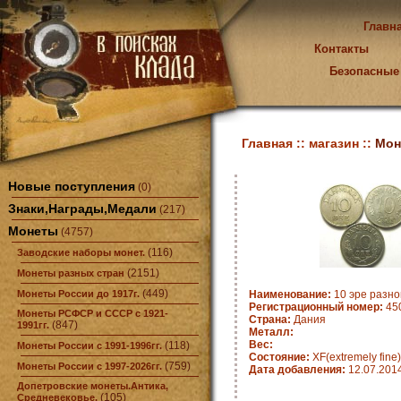
Главн
Контакты
Безопасные
Главная ::
магазин ::
Мон
Новые поступления
(0)
Знаки,Награды,Медали
(217)
Монеты
(4757)
(116)
Заводские наборы монет.
(2151)
Монеты разных стран
(449)
Монеты России до 1917г.
Наименование:
10 эре разно
Регистрационный номер:
45
Монеты РСФСР и СССР с 1921-
Страна:
Дания
(847)
1991гг.
Металл:
Вес:
(118)
Монеты России с 1991-1996гг.
Состояние:
XF(extremely fine)
(759)
Монеты России с 1997-2026гг.
Дата добавления:
12.07.201
Допетровские монеты.Антика,
(105)
Средневековье.