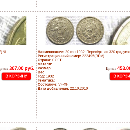
Д.Ni
Наименование:
20 крп.1932г.Перевёртыш 320 градусов
Регистрационный номер:
222495(RDV)
Страна:
CCCP
Металл:
367.00 руб.
453.0
Размер:
ена:
Цена:
Вес:
Год:
1932
Тематика:
Состояние:
VF-XF
Дата добавления:
22.10.2010