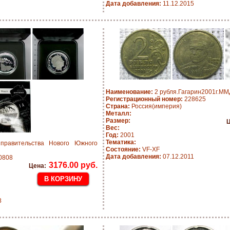
Дата добавления:
11.12.2015
Наименование:
2 рубля.Гагарин2001г.ММ
Регистрационный номер:
228625
Страна:
Россия(империя)
Металл:
Размер:
Ц
Вес:
Год:
2001
Тематика:
правительства Нового Южного
Состояние:
VF-XF
Дата добавления:
07.12.2011
0808
3176.00 руб.
Цена:
8