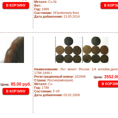
Металл:
Cu-Ni
Вес:
Год:
1989
Состояние:
XF(extremely fine)
Дата добавления:
13.05.2014
Наименование:
Лот монет России: 1/4 копейки,денг
1788-1846 г.
3552.0
Регистрационный номер:
102948
Цена:
Страна:
Россия(империя)
85.00 руб.
Металл:
Cu
Цена:
Год:
1788
Состояние:
F-VF
Дата добавления:
03.02.2009