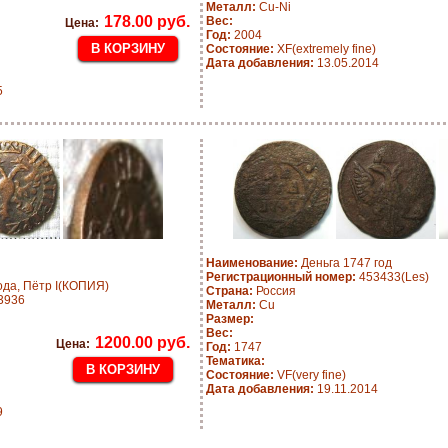
Металл:
Cu-Ni
178.00 руб.
Вес:
Цена:
Год:
2004
Состояние:
XF(extremely fine)
Дата добавления:
13.05.2014
5
Наименование:
Деньга 1747 год
Регистрационный номер:
453433(Les)
ода, Пётр I(КОПИЯ)
Страна:
Россия
3936
Металл:
Cu
Размер:
Вес:
1200.00 руб.
Цена:
Год:
1747
Тематика:
Состояние:
VF(very fine)
Дата добавления:
19.11.2014
9