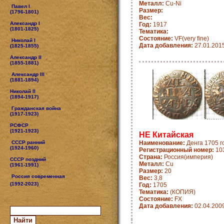
Металл:
Cu-Ni
Павел I
Размер:
(1796-1801)
Вес:
Александр I
Год:
1917
(1801-1825)
Тематика:
Состояние:
VF(very fine)
Николай I
Дата добавления:
27.01.201
(1825-1855)
Александр II
(1855-1881)
Александр III
(1881-1894)
Николай II
(1894-1917)
Гражданская война
(1917-1923)
РСФСР
(1921-1923)
НЕ Китайская
СССР ранний
Наименование:
Денга 1705 г
(1924-1960)
Регистрационный номер:
10
Страна:
Россия(империя)
СССР поздний
Металл:
Cu
(1961-1991)
Размер:
20
Россия современная
Вес:
3,8
(1992-2023)
Год:
1705
Тематика:
(КОПИЯ)
Состояние:
FX
Дата добавления:
02.04.200