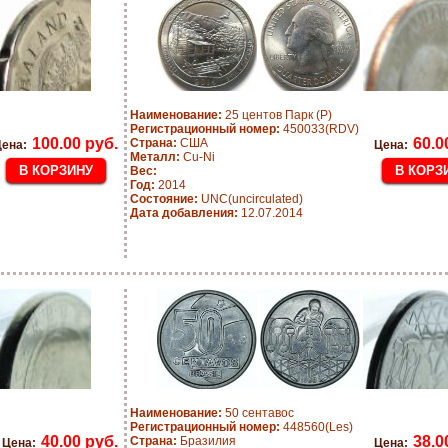
Наименование:
25 центов Парк (Р)
Регистрационный номер:
450033(RDV)
100.00 руб.
60.0
Страна:
США
ена:
Цена:
Металл:
Cu-Ni
Вес:
Год:
2014
Состояние:
UNC(uncirculated)
Дата добавления:
12.07.2014
Наименование:
50 сентавос
Регистрационный номер:
448560(Les)
40.00 руб.
38.0
Страна:
Бразилия
Цена:
Цена: