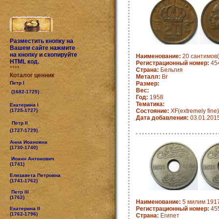
Разместить кнопку на
Вашем сайте нажмите
на кнопку и скопируйте
Наименование:
20 сантимов(
HTML код.
Регистрационный номер:
454
****
Страна:
Бельгия
Коталог ценник
Металл:
Br
Петр I
Размер:
Вес:
(1682-1725) .
Год:
1958
Тематика:
Екатерина I
(1725-1727)
Состояние:
XF(extremely fine)
Дата добавления:
03.01.201
Петр II
(1727-1729)
Анна Иоановна
(1730-1740)
Иоанн Антонович
(1741)
Елизавета Петровна
(1741-1762)
Петр III
(1762)
Наименование:
5 милим 1917
Регистрационный номер:
455
Екатерина II
(1762-1796)
Страна:
Египет