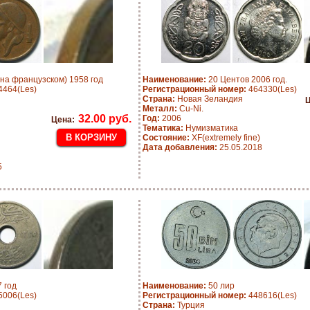
на французском) 1958 год
Наименование:
20 Центов 2006 год.
464(Les)
Регистрационный номер:
464330(Les)
Страна:
Новая Зеландия
Ц
Металл:
Cu-Ni.
32.00 руб.
Год:
2006
Цена:
Тематика:
Нумизматика
Состояние:
XF(extremely fine)
Дата добавления:
25.05.2018
5
 год
Наименование:
50 лир
006(Les)
Регистрационный номер:
448616(Les)
Страна:
Турция