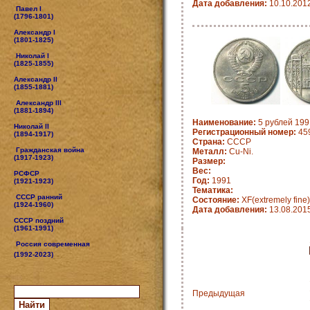
Дата добавления:
10.10.201
Павел I
(1796-1801)
Александр I
(1801-1825)
Николай I
(1825-1855)
Александр II
(1855-1881)
Александр III
(1881-1894)
Наименование:
5 рублей 199
Николай II
Регистрационный номер:
45
(1894-1917)
Страна:
СССР
Гражданская война
Металл:
Cu-Ni.
(1917-1923)
Размер:
Вес:
РСФСР
Год:
1991
(1921-1923)
Тематика:
СССР ранний
Состояние:
XF(extremely fine)
(1924-1960)
Дата добавления:
13.08.201
СССР поздний
(1961-1991)
Россия современная
(1992-2023)
Предыдущая