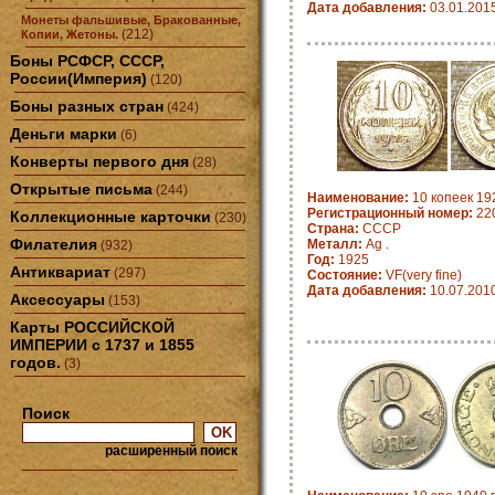
Дата добавления:
03.01.201
Монеты фальшивые, Бракованные,
(212)
Копии, Жетоны.
Боны РСФСР, СССР,
России(Империя)
(120)
Боны разных стран
(424)
Деньги марки
(6)
Конверты первого дня
(28)
Открытые письма
(244)
Наименование:
10 копеек 192
Регистрационный номер:
22
Коллекционные карточки
(230)
Страна:
CCCP
Филателия
Металл:
Ag .
(932)
Год:
1925
Антиквариат
(297)
Состояние:
VF(very fine)
Дата добавления:
10.07.201
Аксессуары
(153)
Карты РОССИЙСКОЙ
ИМПЕРИИ с 1737 и 1855
годов.
(3)
Поиск
расширенный поиск