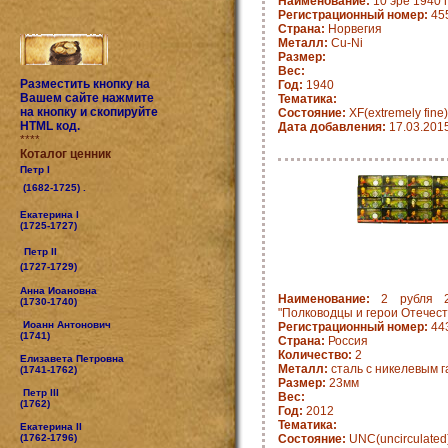
Наименование:
10 эре 1940 
Регистрационный номер:
455
Страна:
Норвегия
Металл:
Cu-Ni
Размер:
Вес:
Разместить кнопку на
Год:
1940
Вашем сайте нажмите
Тематика:
на кнопку и скопируйте
Состояние:
XF(extremely fine)
HTML код.
Дата добавления:
17.03.201
****
Коталог ценник
Петр I
(1682-1725) .
Екатерина I
(1725-1727)
Петр II
(1727-1729)
Анна Иоановна
Наименование:
2 рубля 20
(1730-1740)
"Полководцы и герои Отечест
Иоанн Антонович
Регистрационный номер:
443
(1741)
Страна:
Россия
Количество:
2
Елизавета Петровна
Металл:
сталь с никелевым 
(1741-1762)
Размер:
23мм
Петр III
Вес:
(1762)
Год:
2012
Тематика:
Екатерина II
(1762-1796)
Состояние:
UNC(uncirculated