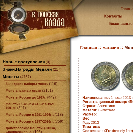
Главн
Контакты
Безопасные
Главная ::
магазин ::
Мон
Новые поступления
(0)
Знаки,Награды,Медали
(217)
Монеты
(4757)
(116)
Заводские наборы монет.
(2151)
Монеты разных стран
(449)
Монеты России до 1917г.
Наименование:
1 песо 2013 
Регистрационный номер:
454
Монеты РСФСР и СССР с 1921-
Страна:
Аргентина
(847)
1991гг.
Металл:
Биметалл
Размер:
(118)
Монеты России с 1991-1996гг.
Вес:
(759)
Монеты России с 1997-2026гг.
Год:
2013
Тематика:
Допетровские монеты.Антика,
Состояние:
XF(extremely fine)
(105)
Средневековье.