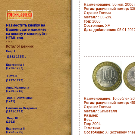
Наименование:
50 коп. 2006 
Регистрационный номер:
33
Страна:
Россия.
Металл:
Cu-Zin.
Год:
2006
Разместить кнопку на
Состояние:
XF
Вашем сайте нажмите
Дата добавления:
05.01.201
на кнопку и скопируйте
HTML код.
****
Коталог ценник
Петр I
(1682-1725) .
Екатерина I
(1725-1727)
Петр II
(1727-1729)
Анна Иоановна
(1730-1740)
Иоанн Антонович
Наименование:
10 рублей 20
(1741)
Регистрационный номер:
45
Страна:
Россия
Елизавета Петровна
Металл:
Биметалл
(1741-1762)
Размер:
Петр III
Вес:
(1762)
Год:
2004
Тематика:
Екатерина II
(1762-1796)
Состояние:
XF(extremely fine)