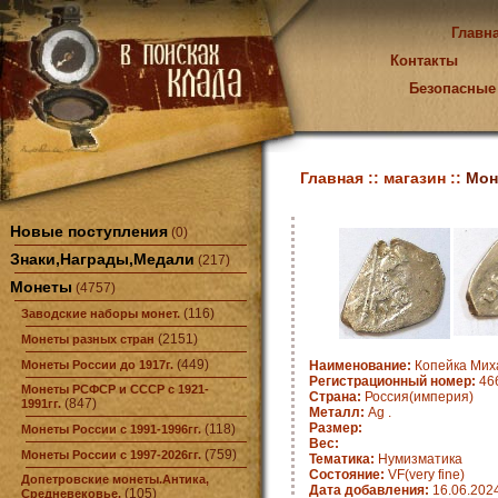
Главн
Контакты
Безопасные
Главная ::
магазин ::
Мон
Новые поступления
(0)
Знаки,Награды,Медали
(217)
Монеты
(4757)
(116)
Заводские наборы монет.
(2151)
Монеты разных стран
(449)
Монеты России до 1917г.
Наименование:
Копейка Мих
Регистрационный номер:
466
Монеты РСФСР и СССР с 1921-
Страна:
Россия(империя)
(847)
1991гг.
Металл:
Ag .
Размер:
(118)
Монеты России с 1991-1996гг.
Вес:
(759)
Монеты России с 1997-2026гг.
Тематика:
Нумизматика
Состояние:
VF(very fine)
Допетровские монеты.Антика,
Дата добавления:
16.06.202
(105)
Средневековье.