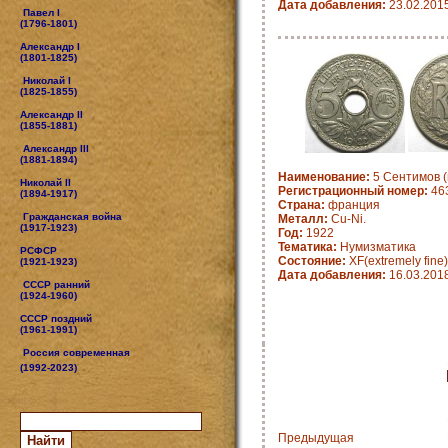
Дата добавления:
23.02.201
Павел I
(1796-1801)
Александр I
(1801-1825)
Николай I
(1825-1855)
Александр II
(1855-1881)
Александр III
(1881-1894)
Наименование:
5 Сентимов (
Николай II
Регистрационный номер:
463
(1894-1917)
Страна:
франция
Гражданская война
Металл:
Cu-Ni.
(1917-1923)
Год:
1922
Тематика:
Нумизматика
РСФСР
Состояние:
XF(extremely fine)
(1921-1923)
Дата добавления:
16.03.201
СССР ранний
(1924-1960)
СССР поздний
(1961-1991)
Россия современная
(1992-2023)
Предыдущая