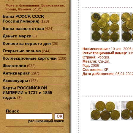
Монеты фальшивые, Бракованные,
(212)
Копии, Жетоны.
Боны РСФСР, СССР,
России(Империя)
(120)
Боны разных стран
(424)
Деньги марки
(6)
Конверты первого дня
(28)
Наименование:
10 коп. 2006 
Открытые письма
(244)
Регистрационный номер:
33
Страна:
Россия.
Коллекционные карточки
(230)
Металл:
Cu-Zin.
Филателия
Год:
2006
(932)
Состояние:
XF
Антиквариат
(297)
Дата добавления:
05.01.201
Аксессуары
(153)
Карты РОССИЙСКОЙ
ИМПЕРИИ с 1737 и 1855
годов.
(3)
Поиск
расширенный поиск