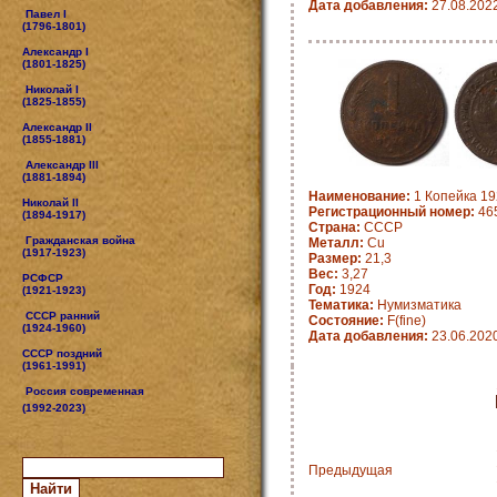
Дата добавления:
27.08.202
Павел I
(1796-1801)
Александр I
(1801-1825)
Николай I
(1825-1855)
Александр II
(1855-1881)
Александр III
(1881-1894)
Наименование:
1 Копейка 19
Николай II
Регистрационный номер:
46
(1894-1917)
Страна:
СССР
Гражданская война
Металл:
Cu
(1917-1923)
Размер:
21,3
Вес:
3,27
РСФСР
Год:
1924
(1921-1923)
Тематика:
Нумизматика
СССР ранний
Состояние:
F(fine)
(1924-1960)
Дата добавления:
23.06.202
СССР поздний
(1961-1991)
Россия современная
(1992-2023)
Предыдущая