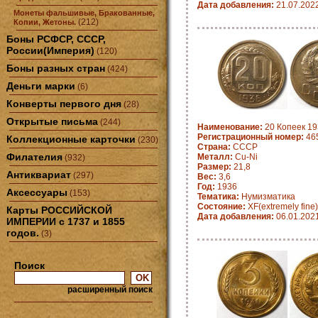
Дата добавления:
21.07.202
Монеты фальшивые, Бракованные,
(212)
Копии, Жетоны.
Боны РСФСР, СССР,
России(Империя)
(120)
Боны разных стран
(424)
Деньги марки
(6)
Конверты первого дня
(28)
Открытые письма
(244)
Наименование:
20 Копеек 19
Регистрационный номер:
46
Коллекционные карточки
(230)
Страна:
СССР
Филателия
Металл:
Cu-Ni
(932)
Размер:
21,8
Антиквариат
(297)
Вес:
3,6
Год:
1936
Аксессуары
(153)
Тематика:
Нумизматика
Состояние:
XF(extremely fine)
Карты РОССИЙСКОЙ
Дата добавления:
06.01.202
ИМПЕРИИ с 1737 и 1855
годов.
(3)
Поиск
расширенный поиск