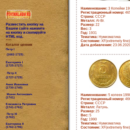
Наименование:
3 Копейки 19
Регистрационный номер:
46
Страна:
СССР
Металл:
Al-Br.
Разместить кнопку на
Размер:
22
Вашем сайте нажмите
Вес:
3
на кнопку и скопируйте
Год:
1931
HTML код.
Тематика:
Нумизматика
****
Состояние:
XF(extremely fine)
Коталог ценник
Дата добавления:
23.06.202
Петр I
(1682-1725) .
Екатерина I
(1725-1727)
Петр II
(1727-1729)
Анна Иоановна
(1730-1740)
Иоанн Антонович
Наименование:
5 копеек 1990
(1741)
Регистрационный номер:
46
Страна:
СССР
Елизавета Петровна
Металл:
Латунь.
(1741-1762)
Размер:
25
Петр III
Вес:
5
(1762)
Год:
1990
Тематика:
Нумизматика
Екатерина II
(1762-1796)
Состояние:
XF(extremely fine)