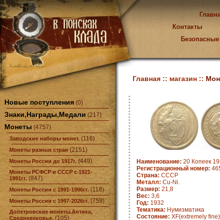
Главн
Контакты
Безопасные
Главная ::
магазин ::
Мон
Новые поступления
(0)
Знаки,Награды,Медали
(217)
Монеты
(4757)
(116)
Заводские наборы монет.
(2151)
Монеты разных стран
(449)
Монеты России до 1917г.
Наименование:
20 Копеек 19
Регистрационный номер:
46
Монеты РСФСР и СССР с 1921-
Страна:
СССР
(847)
1991гг.
Металл:
Cu-Ni.
Размер:
21,8
(118)
Монеты России с 1991-1996гг.
Вес:
3,6
(759)
Монеты России с 1997-2026гг.
Год:
1932
Тематика:
Нумизматика
Допетровские монеты.Антика,
Состояние:
XF(extremely fine)
(105)
Средневековье.