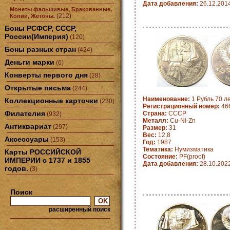
Дата добавления:
26.12.201
Монеты фальшивые, Бракованные,
(212)
Копии, Жетоны.
Боны РСФСР, СССР,
России(Империя)
(120)
Боны разных стран
(424)
Деньги марки
(6)
Конверты первого дня
(28)
Открытые письма
(244)
Наименование:
1 Рубль 70 ле
Коллекционные карточки
(230)
Регистрационный номер:
46
Филателия
Страна:
СССР
(932)
Металл:
Cu-Ni-Zn
Антиквариат
(297)
Размер:
31
Вес:
12,8
Аксессуары
(153)
Год:
1987
Тематика:
Нумизматика
Карты РОССИЙСКОЙ
Состояние:
PF(proof)
ИМПЕРИИ с 1737 и 1855
Дата добавления:
28.10.202
годов.
(3)
Поиск
расширенный поиск