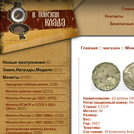
Главн
Контакты
Безопасные
Главная ::
магазин ::
Мон
Новые поступления
(0)
Знаки,Награды,Медали
(217)
Монеты
(4757)
(116)
Заводские наборы монет.
(2151)
Монеты разных стран
(449)
Монеты России до 1917г.
Наименование:
10 копеек 19
Регистрационный номер:
45
Монеты РСФСР и СССР с 1921-
Страна:
СССР
(847)
1991гг.
Металл:
Ni
Размер:
(118)
Монеты России с 1991-1996гг.
Вес:
(759)
Монеты России с 1997-2026гг.
Год:
1957
Тематика:
Допетровские монеты.Антика,
Состояние:
XF(extremely fine)
(105)
Средневековье.