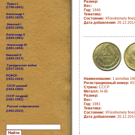
Размер:
Павел I
Вес:
(1796-1801)
Год:
1946
Тематика:
Александр I
(1801-1825)
Состояние:
XF(extremely fine)
Дата добавления:
26.12.201
Николай I
(1825-1855)
Александр II
(1855-1881)
Александр III
(1881-1894)
Николай II
(1894-1917)
Гражданская война
(1917-1923)
РСФСР
Наименование:
1 копейка 19
(1921-1923)
Регистрационный номер:
45
СССР ранний
Страна:
СССР
(1924-1960)
Металл:
Al-Br.
Размер:
СССР поздний
(1961-1991)
Вес:
Год:
1981
Россия современная
Тематика:
(1992-2023)
Состояние:
XF(extremely fine)
Дата добавления:
20.12.201