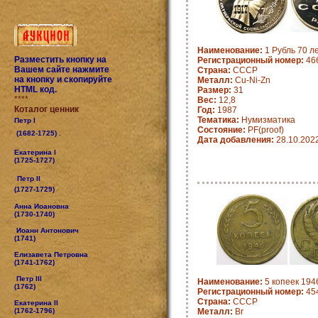
Наименование:
1 Рубль 70 ле
Разместить кнопку на
Регистрационный номер:
46
Вашем сайте нажмите
Страна:
СССР
на кнопку и скопируйте
Металл:
Cu-Ni-Zn
HTML код.
Размер:
31
****
Вес:
12,8
Коталог ценник
Год:
1987
Тематика:
Нумизматика
Петр I
Состояние:
PF(proof)
(1682-1725) .
Дата добавления:
28.10.202
Екатерина I
(1725-1727)
Петр II
(1727-1729)
Анна Иоановна
(1730-1740)
Иоанн Антонович
(1741)
Елизавета Петровна
(1741-1762)
Петр III
Наименование:
5 копеек 194
(1762)
Регистрационный номер:
45
Страна:
СССР
Екатерина II
(1762-1796)
Металл:
Br