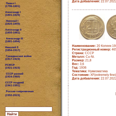
Дата добавления:
22.07.202
Павел I
(1796-1801)
Александр I
(1801-1825)
Николай I
(1825-1855)
Александр II
(1855-1881)
Александр III
(1881-1894)
Наименование:
20 Копеек 19
Николай II
Регистрационный номер:
46
(1894-1917)
Страна:
СССР
Гражданская война
Металл:
Cu-Ni.
(1917-1923)
Размер:
21,8
Вес:
3,6
РСФСР
Год:
1936
(1921-1923)
Тематика:
Нумизматика
СССР ранний
Состояние:
XF(extremely fine)
(1924-1960)
Дата добавления:
22.07.202
СССР поздний
(1961-1991)
Россия современная
(1992-2023)