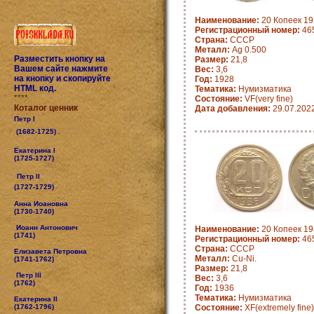
Наименование:
20 Копеек 19
Регистрационный номер:
46
Страна:
СССР
Металл:
Ag 0.500
Разместить кнопку на
Размер:
21,8
Вашем сайте нажмите
Вес:
3,6
на кнопку и скопируйте
Год:
1928
HTML код.
Тематика:
Нумизматика
****
Состояние:
VF(very fine)
Коталог ценник
Дата добавления:
29.07.202
Петр I
(1682-1725) .
Екатерина I
(1725-1727)
Петр II
(1727-1729)
Анна Иоановна
(1730-1740)
Иоанн Антонович
Наименование:
20 Копеек 19
(1741)
Регистрационный номер:
46
Страна:
СССР
Елизавета Петровна
Металл:
Cu-Ni.
(1741-1762)
Размер:
21,8
Петр III
Вес:
3,6
(1762)
Год:
1936
Тематика:
Нумизматика
Екатерина II
(1762-1796)
Состояние:
XF(extremely fine)