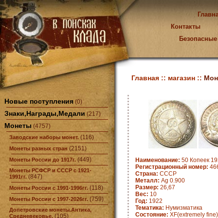
Главн
Контакты
Безопасные
Главная ::
магазин ::
Мон
Новые поступления
(0)
Знаки,Награды,Медали
(217)
Монеты
(4757)
(116)
Заводские наборы монет.
(2151)
Монеты разных стран
(449)
Монеты России до 1917г.
Наименование:
50 Копеек 19
Регистрационный номер:
46
Монеты РСФСР и СССР с 1921-
Страна:
СССР
(847)
1991гг.
Металл:
Ag 0.900
Размер:
26,67
(118)
Монеты России с 1991-1996гг.
Вес:
10
(759)
Монеты России с 1997-2026гг.
Год:
1922
Тематика:
Нумизматика
Допетровские монеты.Антика,
Состояние:
XF(extremely fine)
(105)
Средневековье.