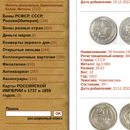
Дата добавления:
19.11.202
Монеты фальшивые, Бракованные,
(212)
Копии, Жетоны.
Боны РСФСР, СССР,
России(Империя)
(120)
Боны разных стран
(424)
Деньги марки
(6)
Конверты первого дня
(28)
Открытые письма
(244)
Наименование:
50 Копеек 19
Регистрационный номер:
46
Коллекционные карточки
(230)
Страна:
СССР
Филателия
Металл:
Ag 0.900
(932)
Размер:
26,67
Антиквариат
(297)
Вес:
10
Год:
1922
Аксессуары
(153)
Тематика:
Нумизматика
Состояние:
XF+
Карты РОССИЙСКОЙ
Дата добавления:
23.11.202
ИМПЕРИИ с 1737 и 1855
годов.
(3)
Поиск
расширенный поиск