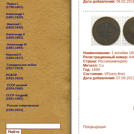
Дата добавления:
06.02.201
Павел I
(1796-1801)
Александр I
(1801-1825)
Николай I
(1825-1855)
Александр II
(1855-1881)
Александр III
(1881-1894)
Наименование:
2 копейки 18
Николай II
Регистрационный номер:
44
(1894-1917)
Страна:
Россия(империя)
Гражданская война
Металл:
Cu
(1917-1923)
Год:
1899
Состояние:
VF(very fine)
РСФСР
Дата добавления:
07.09.201
(1921-1923)
СССР ранний
(1924-1960)
СССР поздний
(1961-1991)
Россия современная
(1992-2023)
Предыдущая