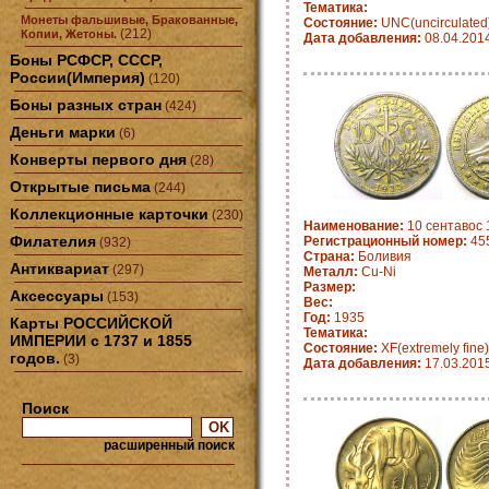
Тематика:
Монеты фальшивые, Бракованные,
Состояние:
UNC(uncirculated
(212)
Копии, Жетоны.
Дата добавления:
08.04.201
Боны РСФСР, СССР,
России(Империя)
(120)
Боны разных стран
(424)
Деньги марки
(6)
Конверты первого дня
(28)
Открытые письма
(244)
Коллекционные карточки
(230)
Наименование:
10 сентавос 
Филателия
Регистрационный номер:
455
(932)
Страна:
Боливия
Антиквариат
(297)
Металл:
Cu-Ni
Размер:
Аксессуары
(153)
Вес:
Год:
1935
Карты РОССИЙСКОЙ
Тематика:
ИМПЕРИИ с 1737 и 1855
Состояние:
XF(extremely fine)
годов.
(3)
Дата добавления:
17.03.201
Поиск
расширенный поиск