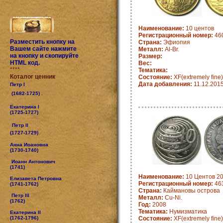
Наименование:
10 центов
Регистрационный номер:
460
Разместить кнопку на
Страна:
Эфиопия
Вашем сайте нажмите
Металл:
Al-Br.
на кнопку и скопируйте
Размер:
HTML код.
Вес:
****
Тематика:
Коталог ценник
Состояние:
XF(extremely fine)
Дата добавления:
11.12.201
Петр I
(1682-1725) .
Екатерина I
(1725-1727)
Петр II
(1727-1729)
Анна Иоановна
(1730-1740)
Иоанн Антонович
(1741)
Наименование:
10 Центов 20
Елизавета Петровна
Регистрационный номер:
463
(1741-1762)
Страна:
Каймановы острова
Петр III
Металл:
Cu-Ni.
(1762)
Год:
2008
Тематика:
Нумизматика
Екатерина II
(1762-1796)
Состояние:
XF(extremely fine)