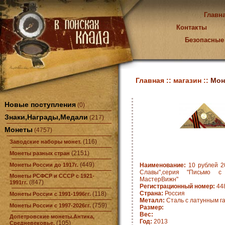
Главн
Контакты
Безопасные
Главная ::
магазин ::
Мон
Новые поступления
(0)
Знаки,Награды,Медали
(217)
Монеты
(4757)
(116)
Заводские наборы монет.
(2151)
Монеты разных стран
(449)
Монеты России до 1917г.
Наименование:
10 рублей 20
Славы",серия "Письмо с 
Монеты РСФСР и СССР с 1921-
МастерВижн"
(847)
1991гг.
Регистрационный номер:
448
Страна:
Россия
(118)
Монеты России с 1991-1996гг.
Металл:
Сталь с латунным г
(759)
Монеты России с 1997-2026гг.
Размер:
Вес:
Допетровские монеты.Антика,
Год:
2013
(105)
Средневековье.