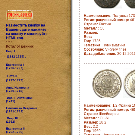
Наименование:
Полушка 1736
Регистрационный номер:
461
Страна:
Россия
Разместить кнопку на
Металл:
Cu
Вашем сайте нажмите
Размер:
на кнопку и скопируйте
Вес:
HTML код.
Год:
1736
****
Тематика:
Нумизматика
Коталог ценник
Состояние:
VF(very fine)
Петр I
Дата добавления:
20.12.201
(1682-1725) .
Екатерина I
(1725-1727)
Петр II
(1727-1729)
Анна Иоановна
(1730-1740)
Иоанн Антонович
(1741)
Наименование:
1/2 Франка 19
Елизавета Петровна
Регистрационный номер:
465
(1741-1762)
Страна:
Швейцария
Металл:
Cu-Ni
Петр III
(1762)
Размер:
18,2
Вес:
2,2
Екатерина II
Год:
1969
(1762-1796)