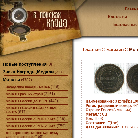
Главн
Контакты
Безопасные
Главная ::
магазин ::
Мон
Новые поступления
(0)
Знаки,Награды,Медали
(217)
Монеты
(4757)
(116)
Заводские наборы монет.
(2151)
Монеты разных стран
(449)
Монеты России до 1917г.
Наименование:
3 копейки 190
Регистрационный номер:
44
Монеты РСФСР и СССР с 1921-
Страна:
Россия(империя)
(847)
1991гг.
Металл:
Cu
Год:
1903
(118)
Монеты России с 1991-1996гг.
Состояние:
F(fine)
(759)
Монеты России с 1997-2026гг.
Дата добавления:
16.06.201
Допетровские монеты.Антика,
(105)
Средневековье.