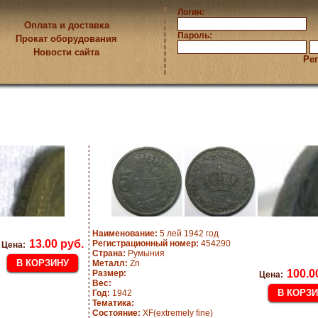
Логин:
Оплата и доставка
Пароль:
Прокат оборудования
Новости сайта
Ре
Наименование:
5 лей 1942 год
13.00 руб.
Регистрационный номер:
454290
Цена:
Страна:
Румыния
Металл:
Zn
100.0
Размер:
Цена:
Вес:
Год:
1942
Тематика:
Состояние:
XF(extremely fine)