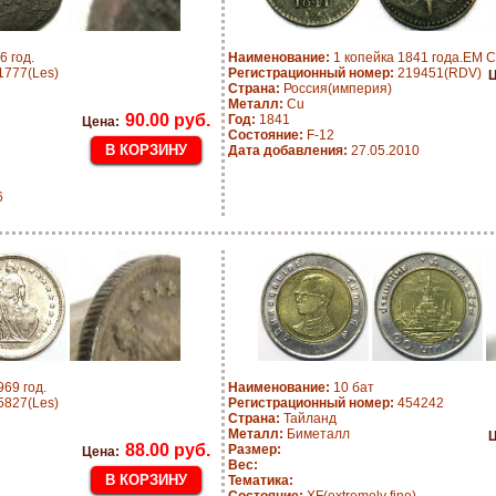
 год.
Наименование:
1 копейка 1841 года.ЕМ 
777(Les)
Регистрационный номер:
219451(RDV)
Ц
Страна:
Россия(империя)
Металл:
Cu
90.00 руб.
Год:
1841
Цена:
Состояние:
F-12
Дата добавления:
27.05.2010
6
69 год.
Наименование:
10 бат
827(Les)
Регистрационный номер:
454242
Страна:
Тайланд
Металл:
Биметалл
Ц
88.00 руб.
Размер:
Цена:
Вес:
Тематика: