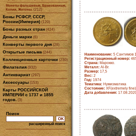
Монеты фальшивые, Бракованные,
(212)
Копии, Жетоны.
Боны РСФСР, СССР,
России(Империя)
(120)
Боны разных стран
(424)
Деньги марки
(6)
Конверты первого дня
(28)
Открытые письма
(244)
Наименование:
5 Сантимов 1
Регистрационный номер:
465
Коллекционные карточки
(230)
Страна:
Марокко.
Филателия
Металл:
Al-Br.
(932)
Размер:
17,5
Антиквариат
(297)
Вес:
2
Год:
1974
Аксессуары
(153)
Тематика:
Нумизматика
Состояние:
XF(extremely fine)
Карты РОССИЙСКОЙ
Дата добавления:
17.08.202
ИМПЕРИИ с 1737 и 1855
годов.
(3)
Поиск
расширенный поиск