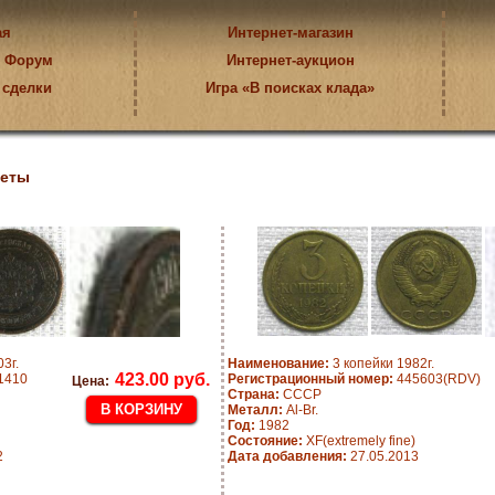
ая
Интернет-магазин
Форум
Интернет-аукцион
 сделки
Игра «В поисках клада»
еты
3г.
Наименование:
3 копейки 1982г.
423.00 руб.
1410
Регистрационный номер:
445603(RDV)
Цена:
Страна:
СССР
Металл:
Al-Br.
Год:
1982
Состояние:
XF(extremely fine)
2
Дата добавления:
27.05.2013