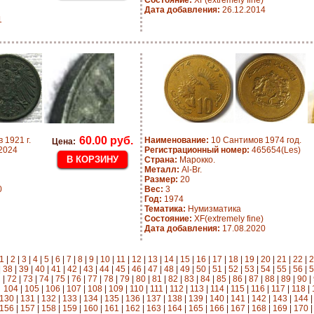
Состояние:
XF(extremely fine)
Дата добавления:
26.12.2014
1
60.00 руб.
 1921 г.
Наименование:
10 Сантимов 1974 год.
Цена:
2024
Регистрационный номер:
465654(Les)
Страна:
Марокко.
Металл:
Al-Br.
Размер:
20
0
Вес:
3
Год:
1974
Тематика:
Нумизматика
Состояние:
XF(extremely fine)
Дата добавления:
17.08.2020
1
|
2
|
3
|
4
|
5
|
6
|
7
|
8
|
9
|
10
|
11
|
12
|
13
|
14
|
15
|
16
|
17
|
18
|
19
|
20
|
21
|
22
|
2
|
38
|
39
|
40
|
41
|
42
|
43
|
44
|
45
|
46
|
47
|
48
|
49
|
50
|
51
|
52
|
53
|
54
|
55
|
56
|
5
|
72
|
73
|
74
|
75
|
76
|
77
|
78
|
79
|
80
|
81
|
82
|
83
|
84
|
85
|
86
|
87
|
88
|
89
|
90
|
104
|
105
|
106
|
107
|
108
|
109
|
110
|
111
|
112
|
113
|
114
|
115
|
116
|
117
|
118
|
130
|
131
|
132
|
133
|
134
|
135
|
136
|
137
|
138
|
139
|
140
|
141
|
142
|
143
|
144
156
|
157
|
158
|
159
|
160
|
161
|
162
|
163
|
164
|
165
|
166
|
167
|
168
|
169
|
170