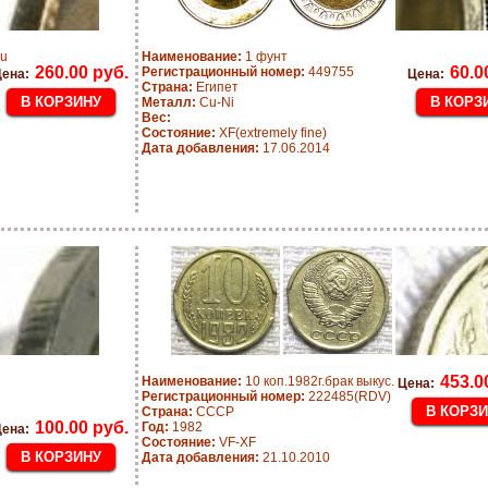
Cu
Наименование:
1 фунт
260.00 руб.
60.0
Регистрационный номер:
449755
ена:
Цена:
Страна:
Египет
Металл:
Cu-Ni
Вес:
Состояние:
XF(extremely fine)
Дата добавления:
17.06.2014
453.0
Наименование:
10 коп.1982г.брак выкус.
Цена:
Регистрационный номер:
222485(RDV)
Страна:
CCCP
100.00 руб.
Год:
1982
ена:
Состояние:
VF-XF
Дата добавления:
21.10.2010