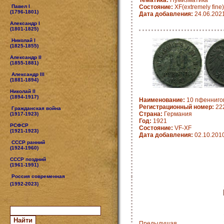
Тематика:
Нумизматика
Павел I
Состояние:
XF(extremely fine)
(1796-1801)
Дата добавления:
24.06.202
Александр I
(1801-1825)
Николай I
(1825-1855)
Александр II
(1855-1881)
Александр III
(1881-1894)
Николай II
(1894-1917)
Наименование:
10 пфеннигов
Регистрационный номер:
22
Гражданская война
Страна:
Германия
(1917-1923)
Год:
1921
РСФСР
Состояние:
VF-XF
(1921-1923)
Дата добавления:
02.10.201
СССР ранний
(1924-1960)
СССР поздний
(1961-1991)
Россия современная
(1992-2023)
Предыдущая