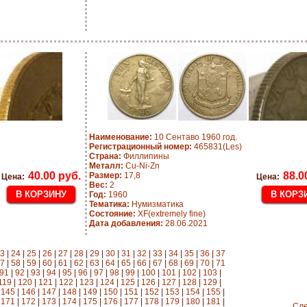
Наименование:
10 Сентаво 1960 год.
Регистрационный номер:
465831(Les)
Страна:
Филлипины
Металл:
Cu-Ni-Zn
40.00 руб.
88.0
Размер:
17,8
Цена:
Цена:
Вес:
2
Год:
1960
Тематика:
Нумизматика
Состояние:
XF(extremely fine)
Дата добавления:
28.06.2021
3
|
24
|
25
|
26
|
27
|
28
|
29
|
30
|
31
|
32
|
33
|
34
|
35
|
36
|
37
7
|
58
|
59
|
60
|
61
|
62
|
63
|
64
|
65
|
66
|
67
|
68
|
69
|
70
|
71
91
|
92
|
93
|
94
|
95
|
96
|
97
|
98
|
99
|
100
|
101
|
102
|
103
|
119
|
120
|
121
|
122
|
123
|
124
|
125
|
126
|
127
|
128
|
129
|
|
145
|
146
|
147
|
148
|
149
|
150
|
151
|
152
|
153
|
154
|
155
|
|
171
|
172
|
173
|
174
|
175
|
176
|
177
|
178
|
179
|
180
|
181
|
Сл