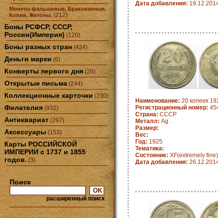
Дата добавления:
19.12.201
Монеты фальшивые, Бракованные,
(212)
Копии, Жетоны.
Боны РСФСР, СССР,
России(Империя)
(120)
Боны разных стран
(424)
Деньги марки
(6)
Конверты первого дня
(28)
Открытые письма
(244)
Коллекционные карточки
(230)
Наименование:
20 копеек 19
Филателия
Регистрационный номер:
45
(932)
Страна:
СССР
Антиквариат
(297)
Металл:
Ag .
Размер:
Аксессуары
(153)
Вес:
Год:
1925
Карты РОССИЙСКОЙ
Тематика:
ИМПЕРИИ с 1737 и 1855
Состояние:
XF(extremely fine)
годов.
(3)
Дата добавления:
26.12.201
Поиск
расширенный поиск