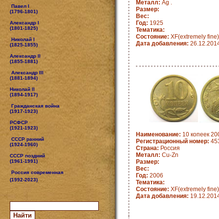
Металл:
Ag .
Павел I
Размер:
(1796-1801)
Вес:
Год:
1925
Александр I
(1801-1825)
Тематика:
Состояние:
XF(extremely fine)
Николай I
Дата добавления:
26.12.201
(1825-1855)
Александр II
(1855-1881)
Александр III
(1881-1894)
Николай II
(1894-1917)
Гражданская война
(1917-1923)
РСФСР
(1921-1923)
Наименование:
10 копеек 20
СССР ранний
Регистрационный номер:
45
(1924-1960)
Страна:
Россия
Металл:
Cu-Zn
СССР поздний
(1961-1991)
Размер:
Вес:
Россия современная
Год:
2006
(1992-2023)
Тематика:
Состояние:
XF(extremely fine)
Дата добавления:
19.12.201