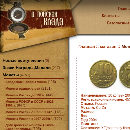
Главн
Контакты
Безопасные
Главная ::
магазин ::
Мон
Новые поступления
(0)
Знаки,Награды,Медали
(217)
Монеты
(4757)
(116)
Заводские наборы монет.
(2151)
Монеты разных стран
(449)
Монеты России до 1917г.
Наименование:
10 копеек 20
Регистрационный номер:
45
Монеты РСФСР и СССР с 1921-
Страна:
Россия
(847)
1991гг.
Металл:
Cu-Zn
Размер:
(118)
Монеты России с 1991-1996гг.
Вес:
(759)
Монеты России с 1997-2026гг.
Год:
2004
Тематика:
Допетровские монеты.Антика,
Состояние:
XF(extremely fine)
(105)
Средневековье.