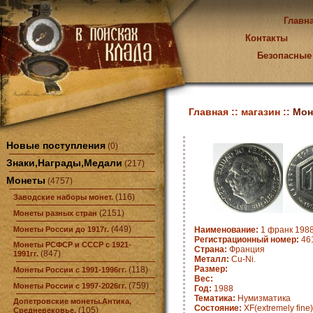
Главн
Контакты
Безопасные
Главная ::
магазин ::
Мон
Новые поступления
(0)
Знаки,Награды,Медали
(217)
Монеты
(4757)
(116)
Заводские наборы монет.
(2151)
Монеты разных стран
(449)
Монеты России до 1917г.
Наименование:
1 франк 1988
Регистрационный номер:
461
Монеты РСФСР и СССР с 1921-
Страна:
Франция
(847)
1991гг.
Металл:
Cu-Ni.
Размер:
(118)
Монеты России с 1991-1996гг.
Вес:
(759)
Монеты России с 1997-2026гг.
Год:
1988
Тематика:
Нумизматика
Допетровские монеты.Антика,
Состояние:
XF(extremely fine)
(105)
Средневековье.