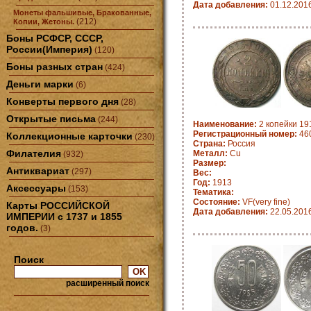
Дата добавления:
01.12.201
Монеты фальшивые, Бракованные,
(212)
Копии, Жетоны.
Боны РСФСР, СССР,
России(Империя)
(120)
Боны разных стран
(424)
Деньги марки
(6)
Конверты первого дня
(28)
Открытые письма
(244)
Наименование:
2 копейки 19
Регистрационный номер:
460
Коллекционные карточки
(230)
Страна:
Россия
Филателия
Металл:
Cu
(932)
Размер:
Антиквариат
(297)
Вес:
Год:
1913
Аксессуары
(153)
Тематика:
Состояние:
VF(very fine)
Карты РОССИЙСКОЙ
Дата добавления:
22.05.201
ИМПЕРИИ с 1737 и 1855
годов.
(3)
Поиск
расширенный поиск