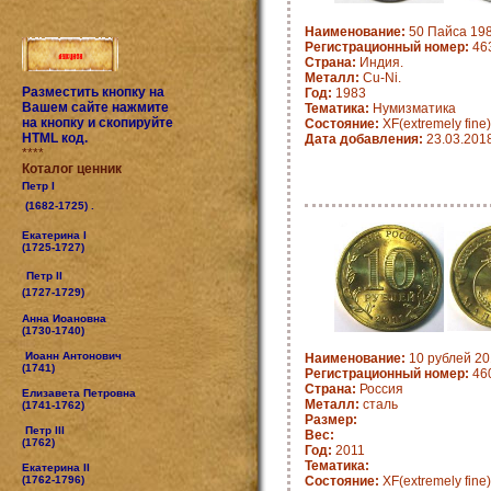
Наименование:
50 Пайса 198
Регистрационный номер:
463
Страна:
Индия.
Металл:
Cu-Ni.
Разместить кнопку на
Год:
1983
Вашем сайте нажмите
Тематика:
Нумизматика
на кнопку и скопируйте
Состояние:
XF(extremely fine)
HTML код.
Дата добавления:
23.03.201
****
Коталог ценник
Петр I
(1682-1725) .
Екатерина I
(1725-1727)
Петр II
(1727-1729)
Анна Иоановна
(1730-1740)
Иоанн Антонович
Наименование:
10 рублей 20
(1741)
Регистрационный номер:
46
Страна:
Россия
Елизавета Петровна
Металл:
сталь
(1741-1762)
Размер:
Петр III
Вес:
(1762)
Год:
2011
Тематика:
Екатерина II
(1762-1796)
Состояние:
XF(extremely fine)