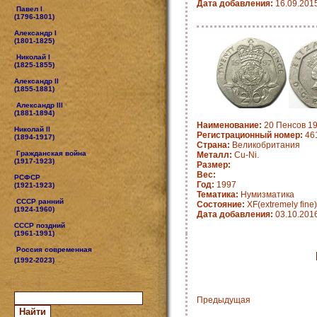
Дата добавления:
16.09.201
Павел I
(1796-1801)
Александр I
(1801-1825)
Николай I
(1825-1855)
Александр II
(1855-1881)
Александр III
(1881-1894)
Наименование:
20 Пенсов 19
Николай II
Регистрационный номер:
461
(1894-1917)
Страна:
Великобритания
Гражданская война
Металл:
Cu-Ni.
(1917-1923)
Размер:
Вес:
РСФСР
Год:
1997
(1921-1923)
Тематика:
Нумизматика
СССР ранний
Состояние:
XF(extremely fine)
(1924-1960)
Дата добавления:
03.10.201
СССР поздний
(1961-1991)
Россия современная
(1992-2023)
Предыдущая