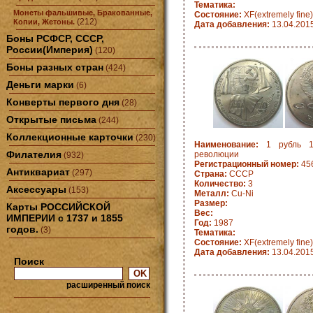
Тематика:
Монеты фальшивые, Бракованные,
Состояние:
XF(extremely fine)
(212)
Копии, Жетоны.
Дата добавления:
13.04.201
Боны РСФСР, СССР,
России(Империя)
(120)
Боны разных стран
(424)
Деньги марки
(6)
Конверты первого дня
(28)
Открытые письма
(244)
Коллекционные карточки
(230)
Наименование:
1 рубль 19
Филателия
революции
(932)
Регистрационный номер:
45
Антиквариат
(297)
Страна:
СССР
Количество:
3
Аксессуары
(153)
Металл:
Cu-Ni
Размер:
Карты РОССИЙСКОЙ
Вес:
ИМПЕРИИ с 1737 и 1855
Год:
1987
годов.
(3)
Тематика:
Состояние:
XF(extremely fine)
Дата добавления:
13.04.201
Поиск
расширенный поиск