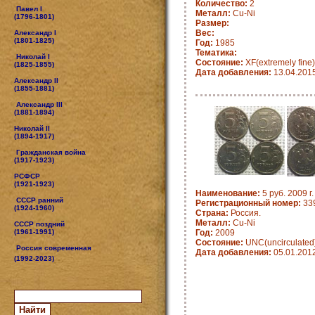
Количество:
2
Павел I
Металл:
Cu-Ni
(1796-1801)
Размер:
Вес:
Александр I
(1801-1825)
Год:
1985
Тематика:
Николай I
Состояние:
XF(extremely fine)
(1825-1855)
Дата добавления:
13.04.201
Александр II
(1855-1881)
Александр III
(1881-1894)
Николай II
(1894-1917)
Гражданская война
(1917-1923)
РСФСР
(1921-1923)
Наименование:
5 руб. 2009 г
СССР ранний
Регистрационный номер:
33
(1924-1960)
Страна:
Россия.
Металл:
Cu-Ni
СССР поздний
(1961-1991)
Год:
2009
Состояние:
UNC(uncirculated
Россия современная
Дата добавления:
05.01.201
(1992-2023)