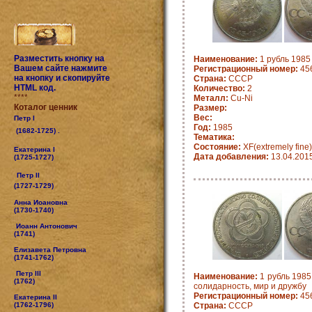
Разместить кнопку на
Наименование:
1 рубль 1985
Вашем сайте нажмите
Регистрационный номер:
45
на кнопку и скопируйте
Страна:
СССР
HTML код.
Количество:
2
****
Металл:
Cu-Ni
Коталог ценник
Размер:
Вес:
Петр I
Год:
1985
(1682-1725) .
Тематика:
Состояние:
XF(extremely fine)
Екатерина I
Дата добавления:
13.04.201
(1725-1727)
Петр II
(1727-1729)
Анна Иоановна
(1730-1740)
Иоанн Антонович
(1741)
Елизавета Петровна
(1741-1762)
Петр III
Наименование:
1 рубль 1985
(1762)
солидарность, мир и дружбу
Регистрационный номер:
45
Екатерина II
(1762-1796)
Страна:
СССР