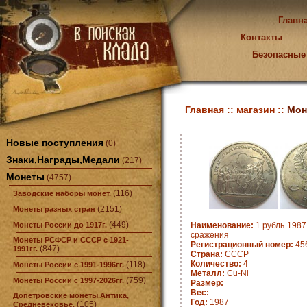
Главн
Контакты
Безопасные
Главная ::
магазин ::
Мон
Новые поступления
(0)
Знаки,Награды,Медали
(217)
Монеты
(4757)
(116)
Заводские наборы монет.
(2151)
Монеты разных стран
(449)
Монеты России до 1917г.
Наименование:
1 рубль 1987
сражения
Монеты РСФСР и СССР с 1921-
Регистрационный номер:
45
(847)
1991гг.
Страна:
СССР
Количество:
4
(118)
Монеты России с 1991-1996гг.
Металл:
Cu-Ni
(759)
Монеты России с 1997-2026гг.
Размер:
Вес:
Допетровские монеты.Антика,
Год:
1987
(105)
Средневековье.