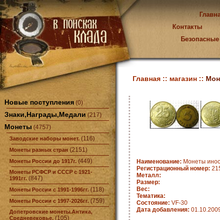
Главн
Контакты
Безопасные
Главная ::
магазин ::
Мон
Новые поступления
(0)
Знаки,Награды,Медали
(217)
Монеты
(4757)
(116)
Заводские наборы монет.
(2151)
Монеты разных стран
(449)
Монеты России до 1917г.
Наименование:
Монеты инос
Регистрационный номер:
21
Монеты РСФСР и СССР с 1921-
Металл:
(847)
1991гг.
Размер:
Вес:
(118)
Монеты России с 1991-1996гг.
Тематика:
(759)
Монеты России с 1997-2026гг.
Состояние:
VF-30
Дата добавления:
01.10.200
Допетровские монеты.Антика,
(105)
Средневековье.