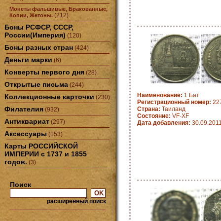
Монеты фальшивые, Бракованные,
(212)
Копии, Жетоны.
Боны РСФСР, СССР,
России(Империя)
(120)
Боны разных стран
(424)
Деньги марки
(6)
Конверты первого дня
(28)
Открытые письма
(244)
Наименование:
1 Бат
Коллекционные карточки
(230)
Регистрационный номер:
22
Филателия
Страна:
Таиланд
(932)
Состояние:
VF-XF
Антиквариат
(297)
Дата добавления:
30.09.201
Аксессуары
(153)
Карты РОССИЙСКОЙ
ИМПЕРИИ с 1737 и 1855
годов.
(3)
Поиск
расширенный поиск