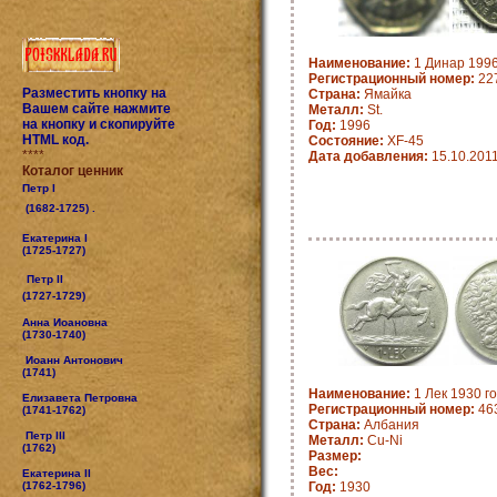
Наименование:
1 Динар 1996
Регистрационный номер:
22
Разместить кнопку на
Страна:
Ямайка
Вашем сайте нажмите
Металл:
St.
на кнопку и скопируйте
Год:
1996
HTML код.
Состояние:
XF-45
****
Дата добавления:
15.10.201
Коталог ценник
Петр I
(1682-1725) .
Екатерина I
(1725-1727)
Петр II
(1727-1729)
Анна Иоановна
(1730-1740)
Иоанн Антонович
(1741)
Наименование:
1 Лек 1930 го
Елизавета Петровна
Регистрационный номер:
463
(1741-1762)
Страна:
Албания
Петр III
Металл:
Cu-Ni
(1762)
Размер:
Вес:
Екатерина II
(1762-1796)
Год:
1930