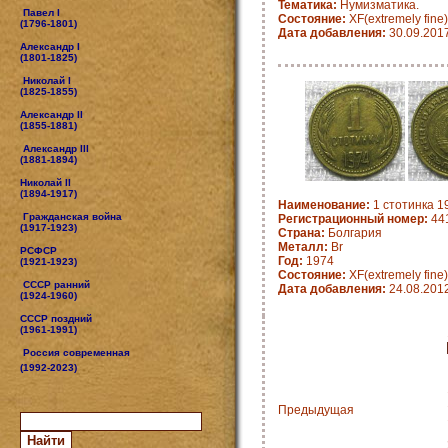
Тематика:
Нумизматика.
Павел I
Состояние:
XF(extremely fine)
(1796-1801)
Дата добавления:
30.09.201
Александр I
(1801-1825)
Николай I
(1825-1855)
Александр II
(1855-1881)
Александр III
(1881-1894)
Николай II
(1894-1917)
Наименование:
1 стотинка 19
Гражданская война
Регистрационный номер:
441
(1917-1923)
Страна:
Болгария
Металл:
Br
РСФСР
Год:
1974
(1921-1923)
Состояние:
XF(extremely fine)
СССР ранний
Дата добавления:
24.08.201
(1924-1960)
СССР поздний
(1961-1991)
Россия современная
(1992-2023)
Предыдущая